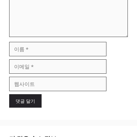
이
름
이
메
일
웹
사
이
트