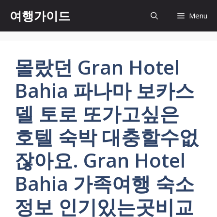
컨
여행가이드
Menu
텐
츠
로
건
몰랐던 Gran Hotel
너
뛰
Bahia 파나마 보카스
기
델 토로 또가고싶은
호텔 숙박 대충할수없
잖아요. Gran Hotel
Bahia 가족여행 숙소
정보 인기있는곳비교