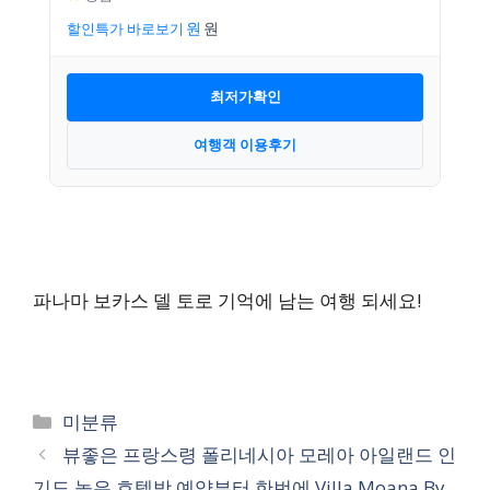
할인특가 바로보기
최저가확인
여행객 이용후기
파나마 보카스 델 토로 기억에 남는 여행 되세요!
카
미분류
테
뷰좋은 프랑스령 폴리네시아 모레아 아일랜드 인
고
기도 높은 호텔방 예약부터 한번에 Villa Moana By