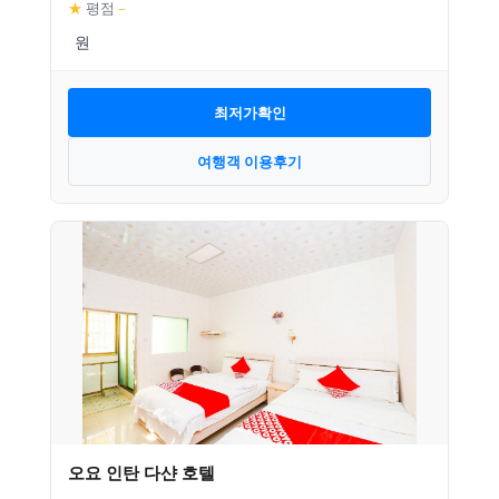
★
평점
–
최저가확인
여행객 이용후기
오요 인탄 다샨 호텔