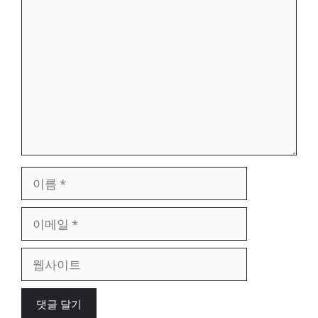
댓
글
이
름
이
메
일
웹
사
이
트