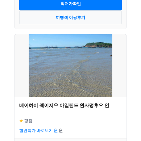
최저가확인
여행객 이용후기
베이하이 웨이저우 아일랜드 완자덩후오 인
★
평점
–
할인특가 바로보기