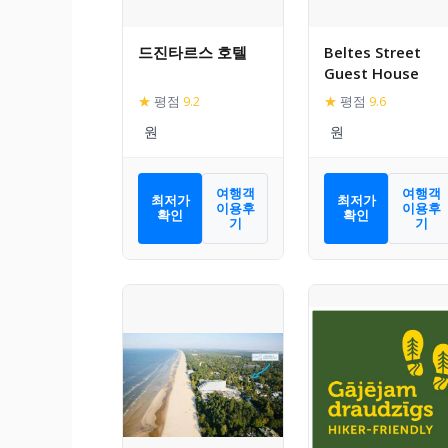
드진타르스 호텔
Beltes Street
Guest House
★
평점
9.2
★
평점
9.6
여행객
여행객
최저가
최저가
이용후
이용후
확인
확인
기
기