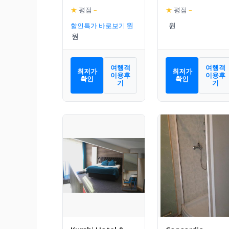
★
평점
–
★
평점
–
할인특가 바로보기
여행객
여행객
최저가
최저가
이용후
이용후
확인
확인
기
기