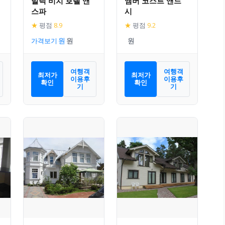
발틱 비치 호텔 앤
앰버 코스트 앤드
스파
시
★
평점
8.9
★
평점
9.2
가격보기
여행객
여행객
최저가
최저가
이용후
이용후
확인
확인
기
기