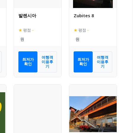
발렌시아
Zubites 8
★
평점
–
★
평점
–
여행객
여행객
최저가
최저가
이용후
이용후
확인
확인
기
기