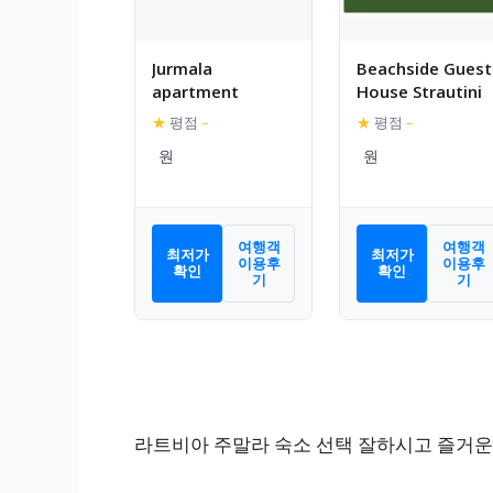
Jurmala
Beachside Guest
apartment
House Strautini
★
평점
–
★
평점
–
여행객
여행객
최저가
최저가
이용후
이용후
확인
확인
기
기
라트비아 주말라 숙소 선택 잘하시고 즐거운