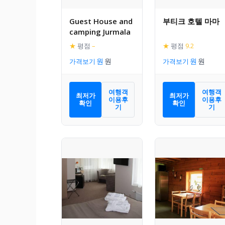
Guest House and
부티크 호텔 마마
camping Jurmala
★
평점
–
★
평점
9.2
가격보기
가격보기
여행객
여행객
최저가
최저가
이용후
이용후
확인
확인
기
기