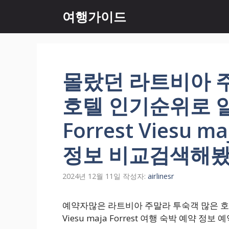
컨
여행가이드
텐
츠
로
건
너
몰랐던 라트비아 
뛰
기
호텔 인기순위로 알아
Forrest Viesu m
정보 비교검색해봤
2024년 12월 11일
작성자:
airlinesr
예약자많은 라트비아 주말라 투숙객 많은 호텔예매
Viesu maja Forrest 여행 숙박 예약 