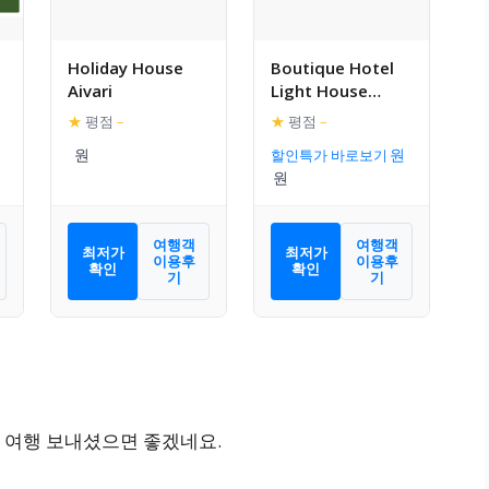
Holiday House
Boutique Hotel
Aivari
Light House
Jurmala
★
평점
–
★
평점
–
할인특가 바로보기
여행객
여행객
최저가
최저가
이용후
이용후
확인
확인
기
기
 여행 보내셨으면 좋겠네요.