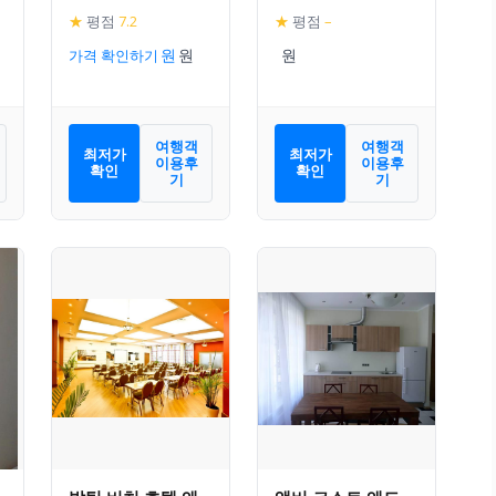
★
평점
7.2
★
평점
–
가격 확인하기
여행객
여행객
최저가
최저가
이용후
이용후
확인
확인
기
기