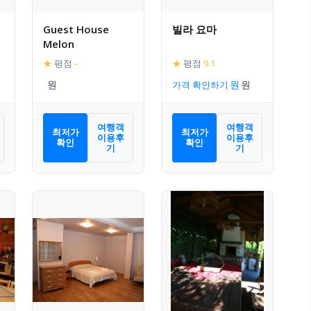
Guest House
빌라 요마
Melon
★
평점
–
★
평점
9.1
가격 확인하기
여행객
여행객
최저가
최저가
이용후
이용후
확인
확인
기
기