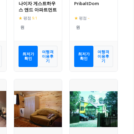
나이자 게스트하우
PribaltDom
스 앤드 아파트먼트
★
평점
9.1
★
평점
–
여행객
여행객
최저가
최저가
이용후
이용후
확인
확인
기
기