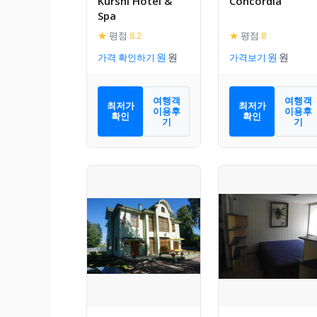
Kurshi Hotel &
Concordia
Spa
★
평점
8.2
★
평점
8
가격 확인하기
가격보기
여행객
여행객
최저가
최저가
이용후
이용후
확인
확인
기
기