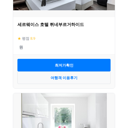
세르웨이스 호텔 뤼네부르거하이드
★
평점
8.9
최저가확인
여행객 이용후기