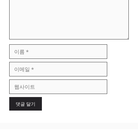
이
름
이
메
일
웹
사
이
트