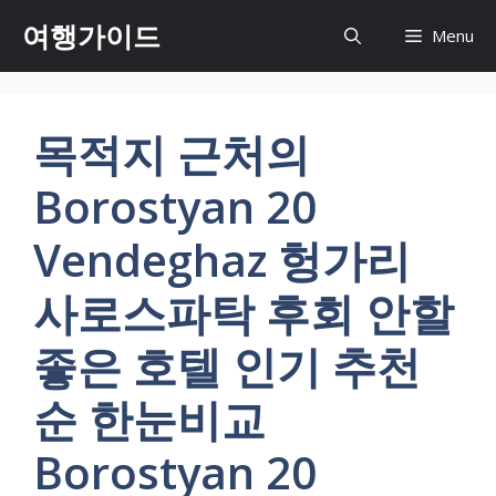
컨
여행가이드
Menu
텐
츠
로
건
목적지 근처의
너
뛰
Borostyan 20
기
Vendeghaz 헝가리
사로스파탁 후회 안할
좋은 호텔 인기 추천
순 한눈비교
Borostyan 20