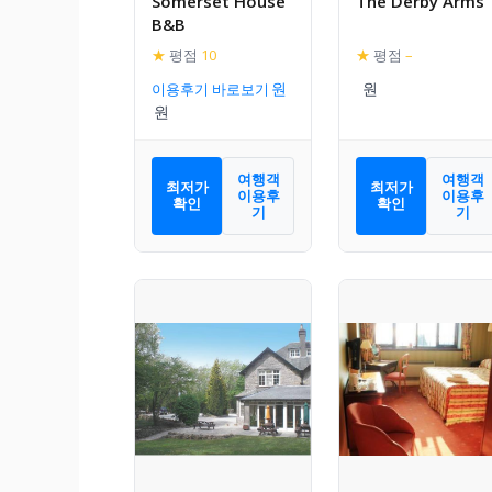
Somerset House
The Derby Arms
B&B
★
평점
10
★
평점
–
이용후기 바로보기
여행객
여행객
최저가
최저가
이용후
이용후
확인
확인
기
기