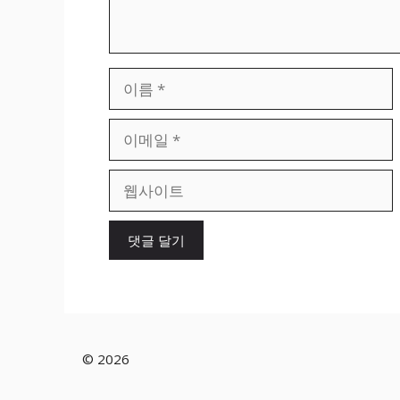
이
름
이
메
일
웹
사
이
트
© 2026