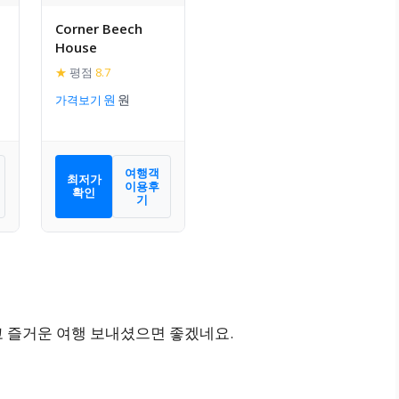
Corner Beech
House
★
평점
8.7
가격보기
여행객
최저가
이용후
확인
기
고 즐거운 여행 보내셨으면 좋겠네요.