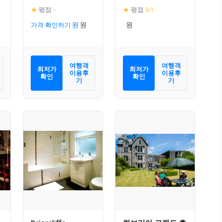
Breakfast
★
평점
–
★
평점
9.1
가격 확인하기
여행객
여행객
최저가
최저가
이용후
이용후
확인
확인
기
기