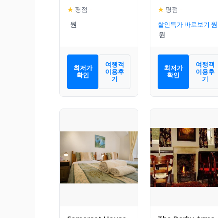
★
평점
–
★
평점
–
할인특가 바로보기
여행객
여행객
최저가
최저가
이용후
이용후
확인
확인
기
기