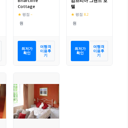
Briarcliffe
컴브리아 그랜드 호
Cottage
텔
★
평점
–
★
평점
8.2
여행객
여행객
최저가
최저가
이용후
이용후
확인
확인
기
기