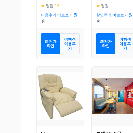
★
평점
8.5
★
평점
–
이용후기 바로보기
할인특가 바로보기
여행객
여행객
최저가
최저가
이용후
이용후
확인
확인
기
기