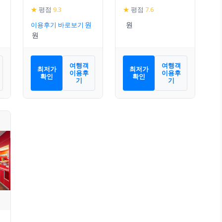
★
평점
9.3
★
평점
7.6
이용후기 바로보기
여행객
여행객
최저가
최저가
이용후
이용후
확인
확인
기
기