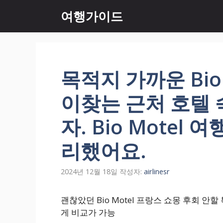
컨
여행가이드
텐
츠
로
건
너
목적지 가까운 Bio
뛰
기
이찾는 근처 호텔
자. Bio Motel
리했어요.
2024년 12월 18일
작성자:
airlinesr
괜찮았던 Bio Motel 프랑스 쇼몽 후회 안할 
게 비교가 가능