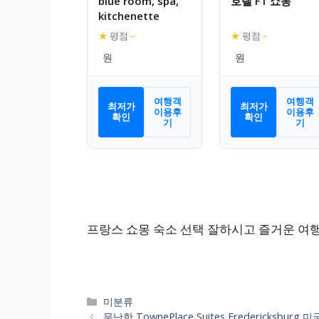
blue room, spa,
호텔 F1 쇼몽
kitchenette
★
평점
–
★
평점
–
여행객
여행객
최저가
최저가
이용후
이용후
확인
확인
기
기
프랑스 쇼몽 숙소 선택 잘하시고 즐거운 여
카
미분류
테
무난한 TownePlace Suites Fredericks