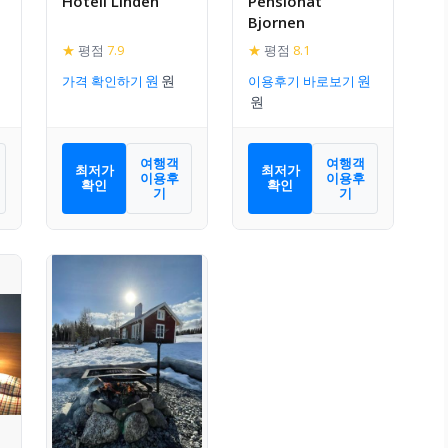
Hotell Linden
Pensionat
d
Bjornen
★
평점
7.9
★
평점
8.1
가격 확인하기
이용후기 바로보기
여행객
여행객
최저가
최저가
이용후
이용후
확인
확인
기
기