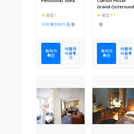
Pensionat Svea
Clarion Hotel
Grand Ostersun
★
평점
5
★
평점
8.7
가격 확인하기
여행객
여행객
최저가
최저가
이용후
이용후
확인
확인
기
기