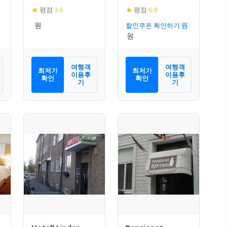
★
평점
3.6
★
평점
6.9
할인쿠폰 확인하기
여행객
여행객
최저가
최저가
이용후
이용후
확인
확인
기
기