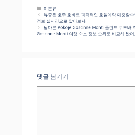
카
미분류
테
뷰좋은 호주 호바트 파격적인 호텔예약 대충할수없잖아
고
정보 실시간으로 알아보자.
리
남다른 Pokoje Goscinne Monti 폴란드 쿠
Goscinne Monti 여행 숙소 정보 순위로 비교해 봤어
댓글 남기기
댓
글