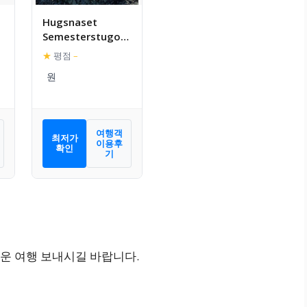
Hugsnaset
Semesterstugor
och Fiske
★
평점
–
여행객
최저가
이용후
확인
기
운 여행 보내시길 바랍니다.