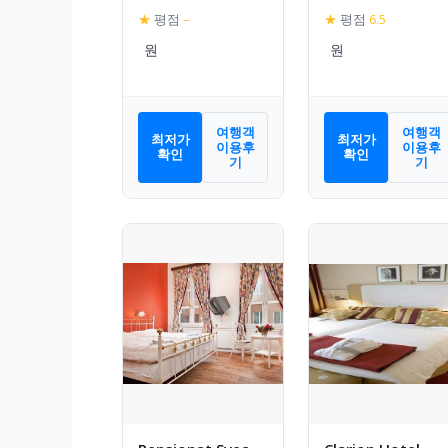
★
평점
–
★
평점
6.5
여행객
여행객
최저가
최저가
이용후
이용후
확인
확인
기
기