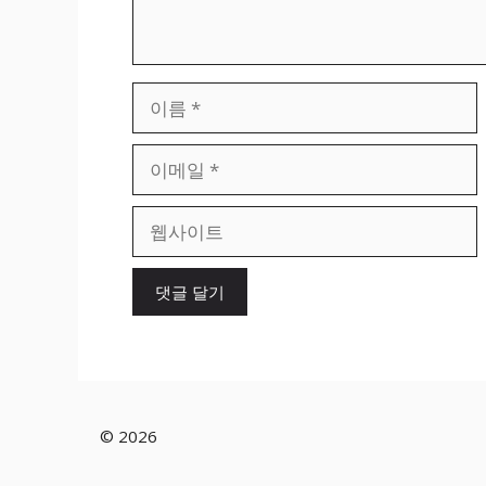
이
름
이
메
일
웹
사
이
트
© 2026