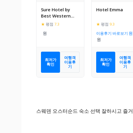
Sure Hotel by
Hotel Emma
Best Western
Algen
★
평점
7.3
★
평점
9.3
이용후기 바로보기
여행객
여행객
최저가
최저가
이용후
이용후
확인
확인
기
기
스웨덴 오스터순드 숙소 선택 잘하시고 즐거