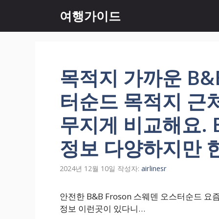
컨
여행가이드
텐
츠
로
건
너
목적지 가까운 B&B
뛰
기
터순드 목적지 근
무지게 비교해요. B
정보 다양하지만 
2024년 12월 10일
작성자:
airlinesr
안전한 B&B Froson 스웨덴 오스터순드 요즘
정보 이런곳이 있다니…