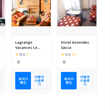
Lagrange
Hotel Asterides
Vacances Le
Sacca
Domaine des 100
★
평점
8
★
평점
9.6
Lacs
여행객
여행객
최저가
최저가
이용후
이용후
확인
확인
기
기