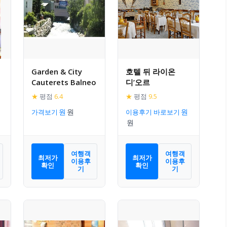
Garden & City
호텔 뒤 라이온
Cauterets Balneo
디’오르
★
평점
6.4
★
평점
9.5
가격보기
이용후기 바로보기
여행객
여행객
최저가
최저가
이용후
이용후
확인
확인
기
기