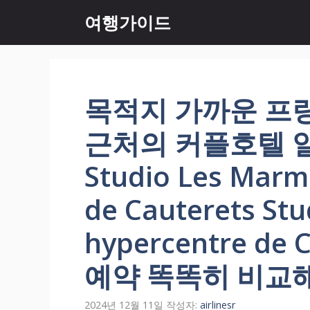
컨
여행가이드
텐
츠
로
건
너
목적지 가까운 프
뛰
기
근처의 커플호텔 
Studio Les Marm
de Cauterets St
hypercentre de
예약 똑똑히 비교
2024년 12월 11일
작성자:
airlinesr