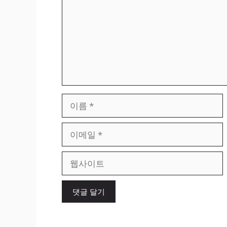
이
름
이
메
일
웹
사
이
트