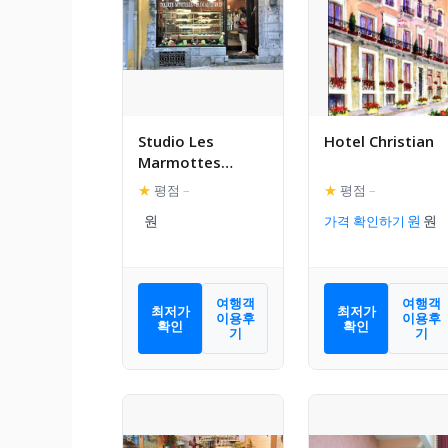
Studio Les
Hotel Christian
Marmottes
hypercentre de
★
평점
–
★
평점
–
Cauterets
가격 확인하기
여행객
여행객
최저가
최저가
이용후
이용후
확인
확인
기
기