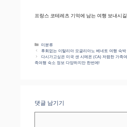
프랑스 코테레츠 기억에 남는 여행 보내시길
카
미분류
테
후회없는 이탈리아 모글리아노 베네토 여행 숙박 예약 
고
다시가고싶은 미국 샌 시메온 (CA) 저렴한 가족여행 
리
족여행 숙소 정보 다양하지만 한번에!
댓글 남기기
댓
글