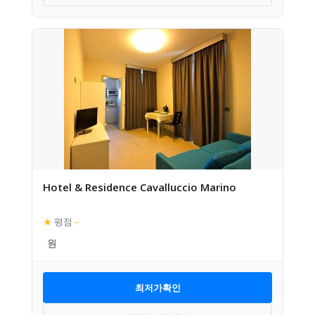
Hotel & Residence Cavalluccio Marino
★
평점
–
최저가확인