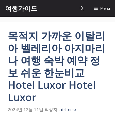
컨
여행가이드
Menu
텐
츠
로
건
목적지 가까운 이탈리
너
뛰
아 벨레리아 아지마리
기
나 여행 숙박 예약 정
보 쉬운 한눈비교
Hotel Luxor Hotel
Luxor
2024년 12월 11일
작성자:
airlinesr