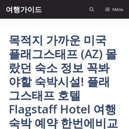
컨
여행가이드
Menu
텐
츠
로
건
목적지 가까운 미국
너
뛰
플래그스태프 (AZ) 몰
기
랐던 숙소 정보 꼭봐
야할 숙박시설! 플래
그스태프 호텔
Flagstaff Hotel 여행
숙박 예약 한번에비교