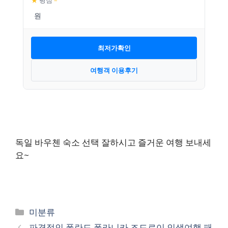
★
평점
–
최저가확인
여행객 이용후기
독일 바우첸 숙소 선택 잘하시고 즐거운 여행 보내세
요~
카
미분류
테
파격적인 폴란드 폴라니카 즈드로이 인생여행 패