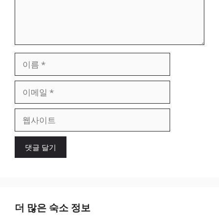
이
름
이
메
일
웹
사
이
트
더 많은 숙소 정보