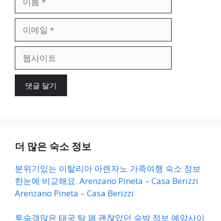
름
이
메
일
웹
사
이
트
더 많은 숙소 정보
분위기있는 이탈리아 아렌자노 가족여행 숙소 정보
한눈에 비교해요. Arenzano Pineta – Casa Berizzi
Arenzano Pineta – Casa Berizzi
투숙객많은 태국 탁 꽤 괜찮았던 숙박 정보 예약사이