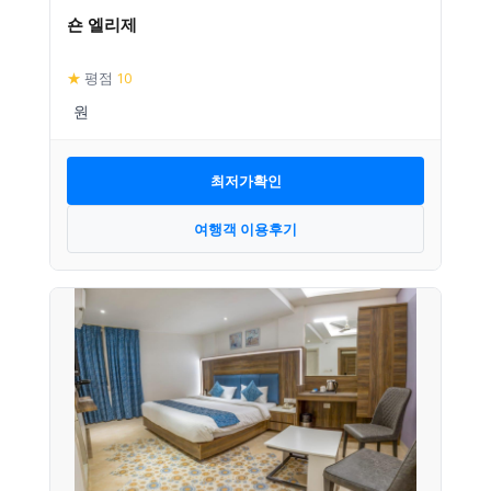
숀 엘리제
★
평점
10
최저가확인
여행객 이용후기