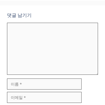
댓글 남기기
댓
글
이
름
이
메