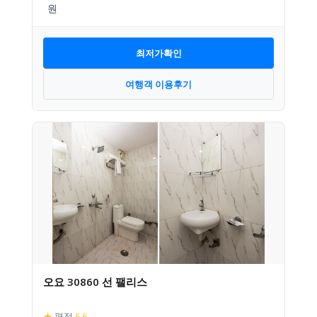
최저가확인
여행객 이용후기
오요 30860 선 팰리스
★
평점
6.6