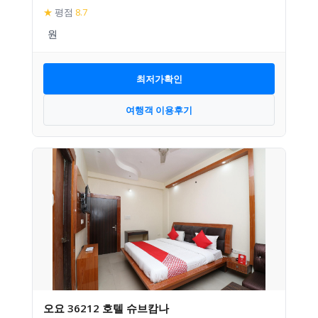
★
평점
8.7
최저가확인
여행객 이용후기
오요 36212 호텔 슈브캄나