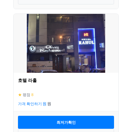
호텔 라훌
★
평점
8
가격 확인하기
최저가확인