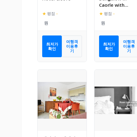
Caorle with
garden furniture
★
평점
–
★
평점
–
여행객
여행객
최저가
최저가
이용후
이용후
확인
확인
기
기