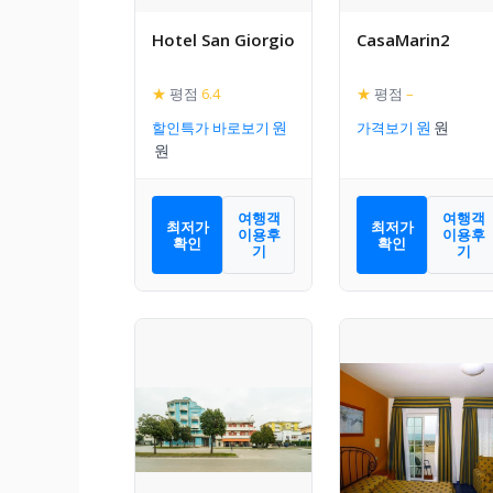
Hotel San Giorgio
CasaMarin2
★
평점
6.4
★
평점
–
할인특가 바로보기
가격보기
여행객
여행객
최저가
최저가
이용후
이용후
확인
확인
기
기