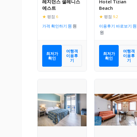
레지던스 셀레니스
Hotel Tizian
에스트
Beach
★
평점
6
★
평점
9.2
가격 확인하기
이용후기 바로보기
여행객
여행객
최저가
최저가
이용후
이용후
확인
확인
기
기