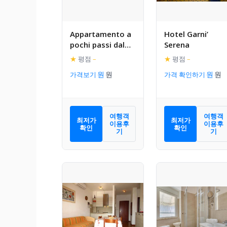
Appartamento a
Hotel Garni’
pochi passi dal
Serena
mare
★
평점
–
★
평점
–
가격보기
가격 확인하기
여행객
여행객
최저가
최저가
이용후
이용후
확인
확인
기
기