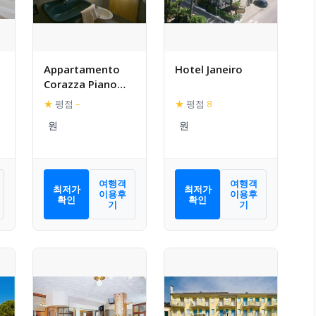
Appartamento
Hotel Janeiro
Corazza Piano
Terra
★
평점
–
★
평점
8
여행객
여행객
최저가
최저가
이용후
이용후
확인
확인
기
기