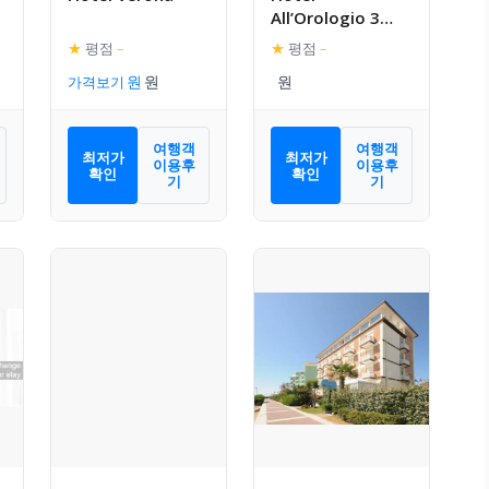
All’Orologio 3
Stelle Superior
★
평점
–
★
평점
–
가격보기
여행객
여행객
최저가
최저가
이용후
이용후
확인
확인
기
기