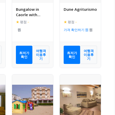
Bungalow in
Dune Agriturismo
Caorle with
garden furniture
★
평점
–
★
평점
–
가격 확인하기
여행객
여행객
최저가
최저가
이용후
이용후
확인
확인
기
기