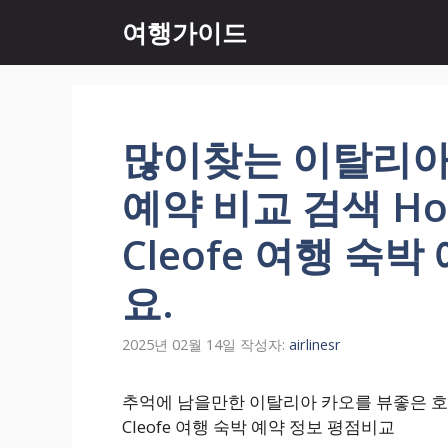
컨
여행가이드
텐
츠
로
건
너
많이찾는 이탈리아
뛰
기
예약 비교 검색 Hotel
Cleofe 여행 숙
요.
2025년 02월 14일
작성자:
airlinesr
추억에 남을만한 이탈리아 카오를 뷰좋은 호텔 할인
Cleofe 여행 숙박 예약 정보 평점비교