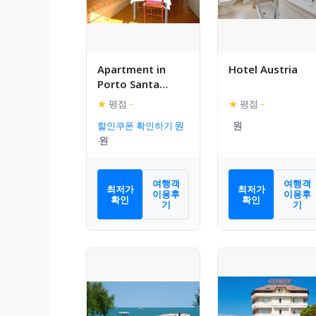
Apartment in
Hotel Austria
Porto Santa
Margherita
★
평점
–
★
평점
–
25674
할인쿠폰 확인하기
여행객
여행객
최저가
최저가
이용후
이용후
확인
확인
기
기