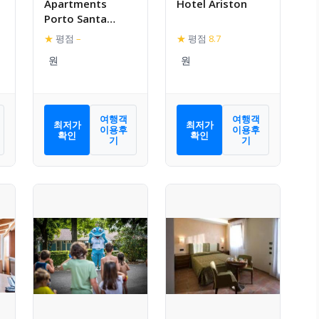
Apartments
Hotel Ariston
Porto Santa
Margherita
★
평점
–
★
평점
8.7
25671
여행객
여행객
최저가
최저가
이용후
이용후
확인
확인
기
기