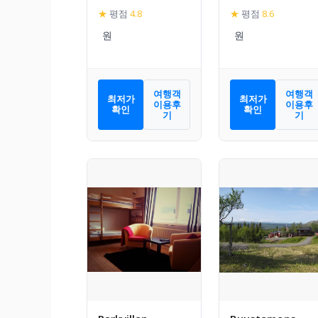
★
평점
4.8
★
평점
8.6
여행객
여행객
최저가
최저가
이용후
이용후
확인
확인
기
기