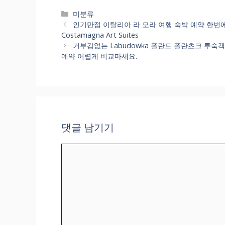
카
미분류
테
인기만점 이탈리아 라 모라 여행 숙박 예약 한번에 해결해봐
고
Costamagna Art Suites
리
거부감없는 Labudowka 폴란드 폴란츠크 투숙객
예약 어렵게 비교마세요.
댓글 남기기
댓
글