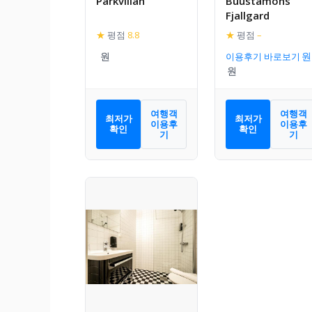
Parkvillan
Buustamons
Fjallgard
★
평점
8.8
★
평점
–
이용후기 바로보기
여행객
여행객
최저가
최저가
이용후
이용후
확인
확인
기
기