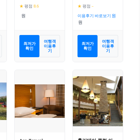
★
평점
8.6
★
평점
–
이용후기 바로보기
여행객
여행객
최저가
최저가
이용후
이용후
확인
확인
기
기