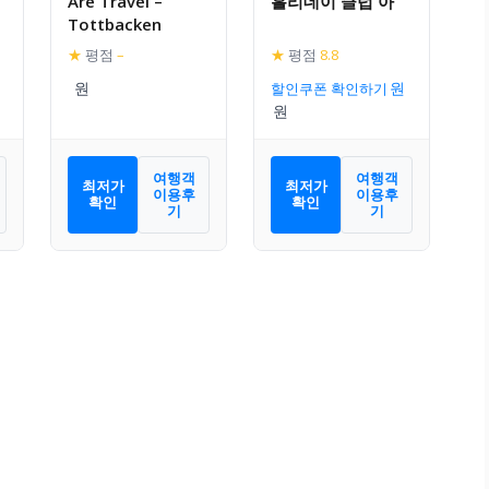
Are Travel –
홀리데이 클럽 아
Tottbacken
★
평점
–
★
평점
8.8
할인쿠폰 확인하기
여행객
여행객
최저가
최저가
이용후
이용후
확인
확인
기
기