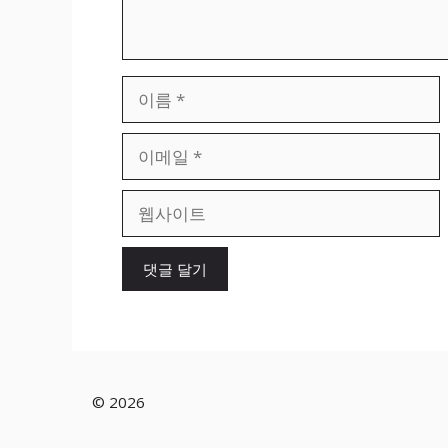
이
름
이
메
일
웹
사
이
트
© 2026