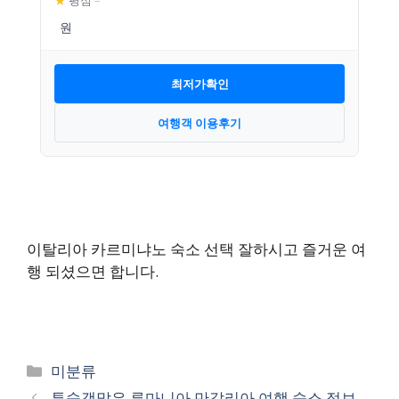
★
평점
–
최저가확인
여행객 이용후기
이탈리아 카르미냐노 숙소 선택 잘하시고 즐거운 여
행 되셨으면 합니다.
카
미분류
테
투숙객많은 루마니아 만갈리아 여행 숙소 정보