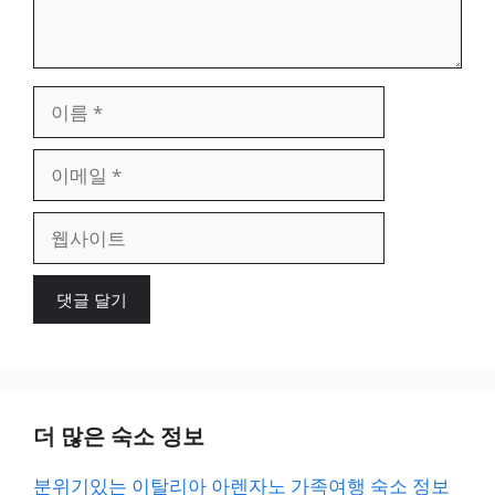
이
름
이
메
일
웹
사
이
트
더 많은 숙소 정보
분위기있는 이탈리아 아렌자노 가족여행 숙소 정보