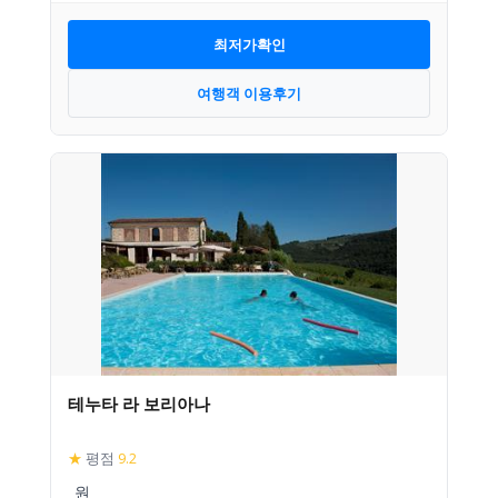
최저가확인
여행객 이용후기
테누타 라 보리아나
★
평점
9.2