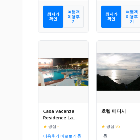
여행객
여행객
최저가
최저가
이용후
이용후
확인
확인
기
기
Casa Vacanza
호텔 메디시
Residence La
Tonnara
★
평점
–
★
평점
9.3
이용후기 바로보기