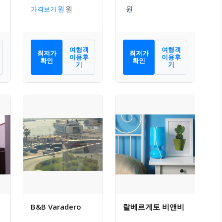
가격보기
여행객
여행객
최저가
최저가
이용후
이용후
확인
확인
기
기
B&B Varadero
랄베르게토 비앤비