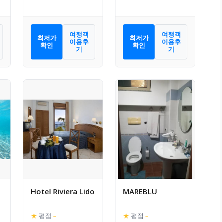
여행객
여행객
최저가
최저가
이용후
이용후
확인
확인
기
기
Hotel Riviera Lido
MAREBLU
★
평점
–
★
평점
–