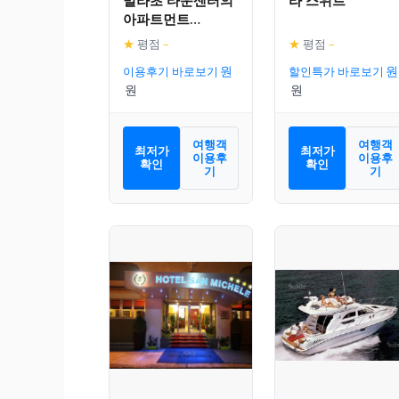
아파트먼트
(200m², 침실 4개,
★
평점
–
★
평점
–
프라이빗 욕실 2개)
이용후기 바로보기
할인특가 바로보기
여행객
여행객
최저가
최저가
이용후
이용후
확인
확인
기
기