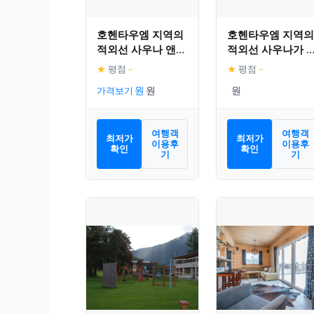
호헨타우엠 지역의
호헨타우엠 지역의
적외선 사우나 앤
적외선 사우나가 
자쿠지가 있는 호화
는 편안한 샬레
★
평점
–
★
평점
–
로운 우든 샬레
가격보기
여행객
여행객
최저가
최저가
이용후
이용후
확인
확인
기
기