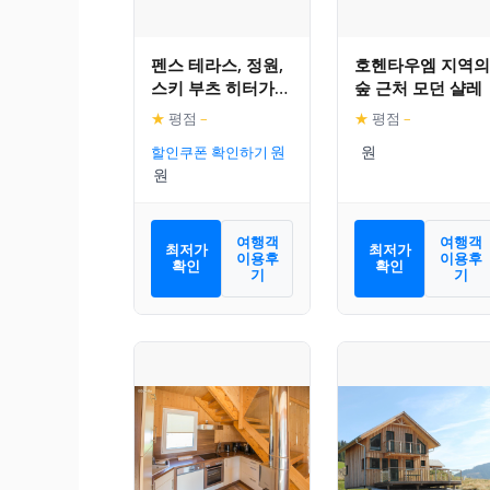
펜스 테라스, 정원,
호헨타우엠 지역의
스키 부츠 히터가
숲 근처 모던 샬레
있는 홈 샬레
★
평점
–
★
평점
–
할인쿠폰 확인하기
여행객
여행객
최저가
최저가
이용후
이용후
확인
확인
기
기