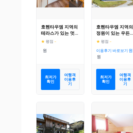
호헨타우엠 지역의
호헨타우엠 지역의
테라스가 있는 멋진
정원이 있는 우든
샬레
샬레
★
평점
–
★
평점
–
이용후기 바로보기
여행객
여행객
최저가
최저가
이용후
이용후
확인
확인
기
기