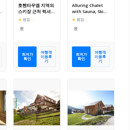
호헨타우엠 지역의
Alluring Chalet
스키장 근처 럭셔리
with Sauna, Ski
샬레
Boot Heaters,
★
평점
–
★
평점
–
Camping Cot
여행객
여행객
최저가
최저가
이용후
이용후
확인
확인
기
기