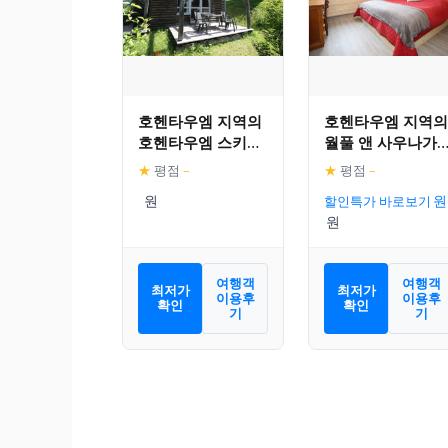
호헨타우엠 지역의
호헨타우엠 지역의
호헨타우엠 스키장
월풀 앤 사우나가
근처 아늑한 샬레
있는 호화로운 샬
★
평점
–
★
평점
–
할인특가 바로보기
여행객
여행객
최저가
최저가
이용후
이용후
확인
확인
기
기