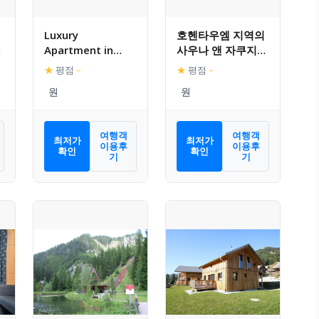
Luxury
호헨타우엠 지역의
있
Apartment in
사우나 앤 자쿠지가
Hohentauern
있는 호화로운 우드
★
평점
–
★
평점
–
near Ski Area and
샬레
Balcony
여행객
여행객
최저가
최저가
이용후
이용후
확인
확인
기
기