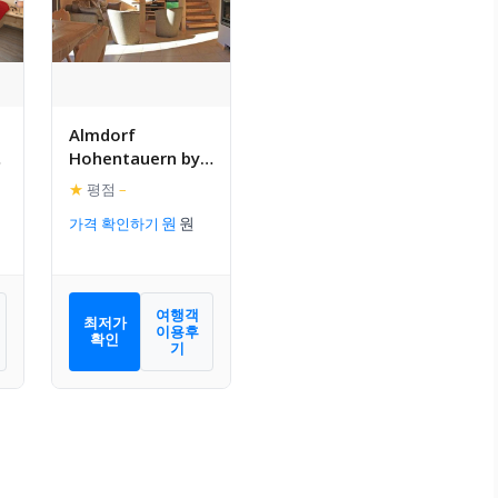
Almdorf
Hohentauern by
레
ALPS RESORTS
★
평점
–
가격 확인하기
여행객
최저가
이용후
확인
기