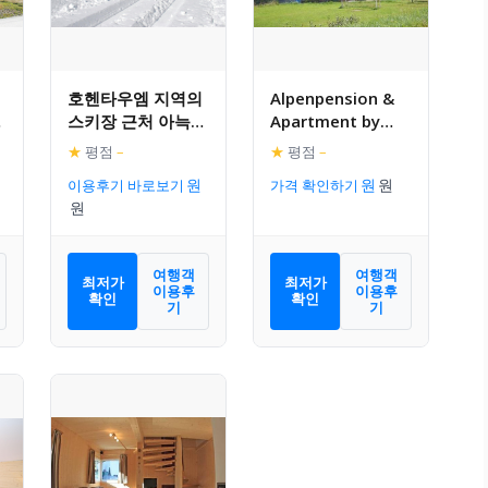
호헨타우엠 지역의
Alpenpension &
스키장 근처 아늑한
Apartment by
샬레
Lanz
★
평점
–
★
평점
–
이용후기 바로보기
가격 확인하기
여행객
여행객
최저가
최저가
이용후
이용후
확인
확인
기
기