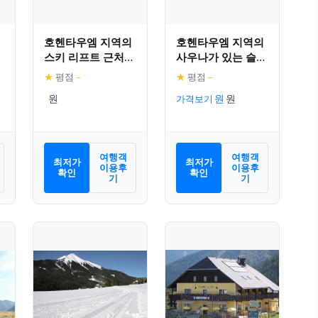
호헨타우엠 지역의
호헨타우엠 지역의
스키 리프트 근처
사우나가 있는 슬로
모던 샬레
프 디럭스 샬레
★
평점
–
★
평점
–
가격보기
여행객
여행객
최저가
최저가
이용후
이용후
확인
확인
기
기