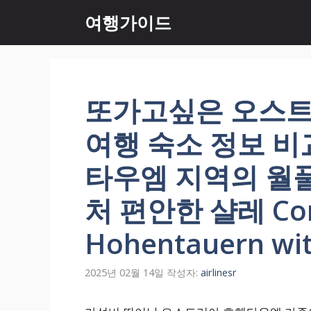
컨
여행가이드
텐
츠
로
건
너
또가고싶은 오스트
뛰
기
여행 숙소 정보 
타우엠 지역의 월풀
처 편안한 샬레 Comf
Hohentauern wit
2025년 02월 14일
작성자:
airlinesr