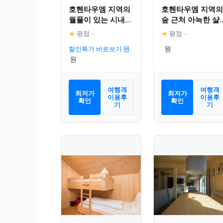
호헨타우엠 지역의
호헨타우엠 지역의
월풀이 있는 시내
숲 근처 아늑한 샬
중심 근처 편안한
레
★
평점
–
★
평점
–
샬레
할인특가 바로보기
여행객
여행객
최저가
최저가
이용후
이용후
확인
확인
기
기