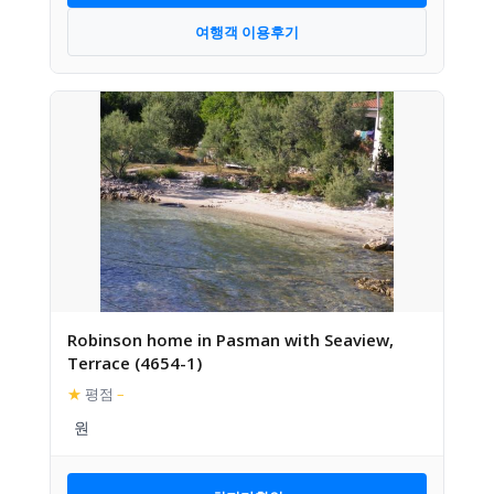
여행객 이용후기
Robinson home in Pasman with Seaview,
Terrace (4654-1)
★
평점
–