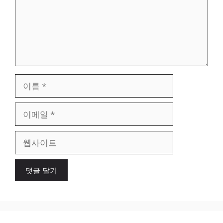
이
름
이
메
일
웹
사
이
트