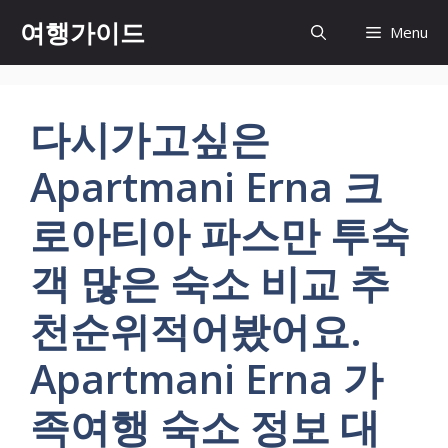
컨
여행가이드
Menu
텐
츠
로
건
다시가고싶은
너
뛰
Apartmani Erna 크
기
로아티아 파스만 투숙
객 많은 숙소 비교 추
천순위적어봤어요.
Apartmani Erna 가
족여행 숙소 정보 대