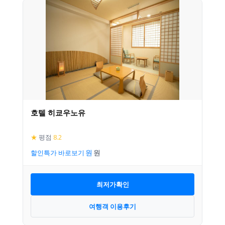
호텔 히쿄우노유
★
평점
8.2
할인특가 바로보기
최저가확인
여행객 이용후기