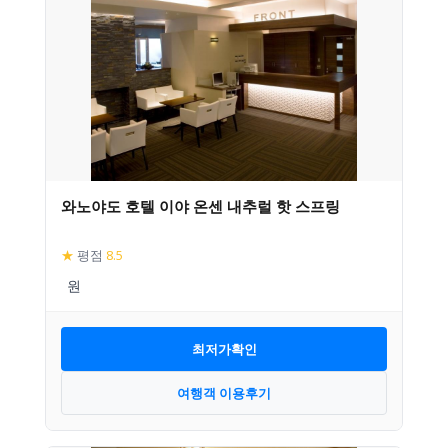
와노야도 호텔 이야 온센 내추럴 핫 스프링
★
평점
8.5
최저가확인
여행객 이용후기