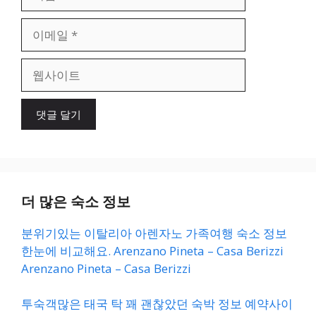
름
이
메
일
웹
사
이
트
더 많은 숙소 정보
분위기있는 이탈리아 아렌자노 가족여행 숙소 정보
한눈에 비교해요. Arenzano Pineta – Casa Berizzi
Arenzano Pineta – Casa Berizzi
투숙객많은 태국 탁 꽤 괜찮았던 숙박 정보 예약사이