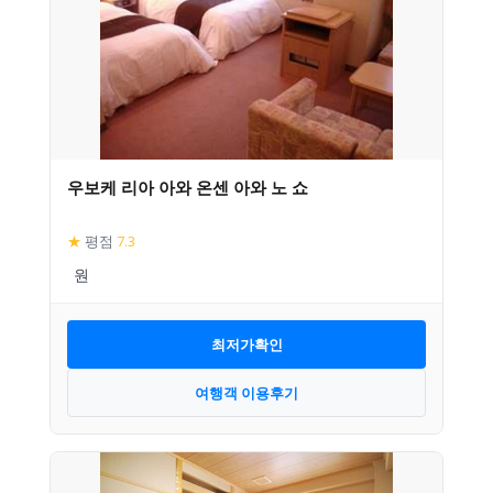
우보케 리아 아와 온센 아와 노 쇼
★
평점
7.3
최저가확인
여행객 이용후기