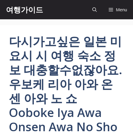
컨
여행가이드
Menu
텐
츠
로
건
다시가고싶은 일본 미
너
뛰
요시 시 여행 숙소 정
기
보 대충할수없잖아요.
우보케 리아 아와 온
센 아와 노 쇼
Ooboke Iya Awa
Onsen Awa No Sho