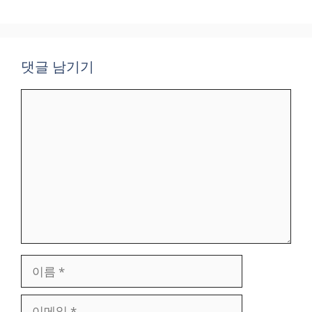
댓글 남기기
댓
글
이
름
이