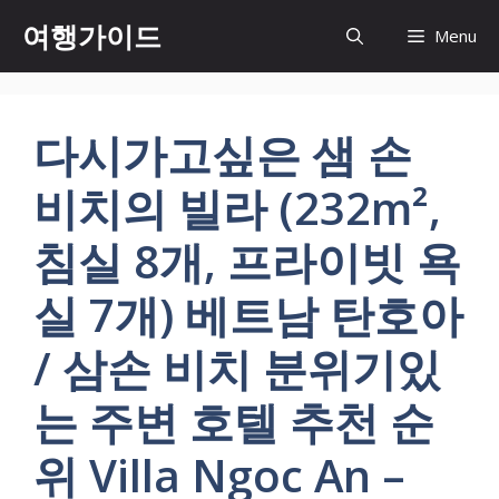
컨
여행가이드
Menu
텐
츠
로
건
다시가고싶은 샘 손
너
뛰
비치의 빌라 (232m²,
기
침실 8개, 프라이빗 욕
실 7개) 베트남 탄호아
/ 삼손 비치 분위기있
는 주변 호텔 추천 순
위 Villa Ngoc An –