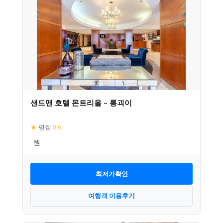
샌드맨 호텔 몬트리올 – 롱괴이
★
평점
8.6
최저가확인
여행객 이용후기