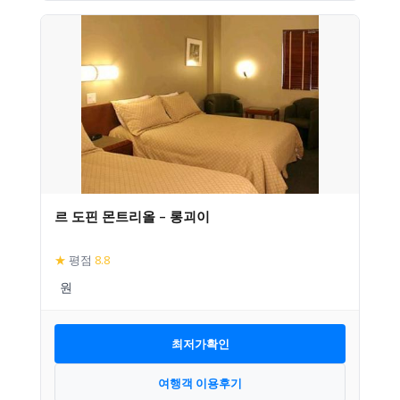
르 도핀 몬트리올 – 롱괴이
★
평점
8.8
최저가확인
여행객 이용후기