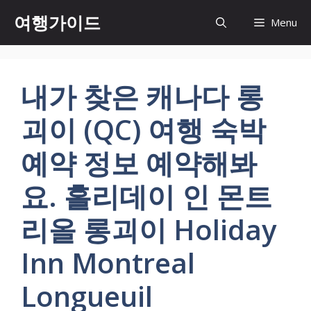
컨
여행가이드
Menu
텐
츠
로
건
내가 찾은 캐나다 롱
너
뛰
괴이 (QC) 여행 숙박
기
예약 정보 예약해봐
요. 홀리데이 인 몬트
리올 롱괴이 Holiday
Inn Montreal
Longueuil