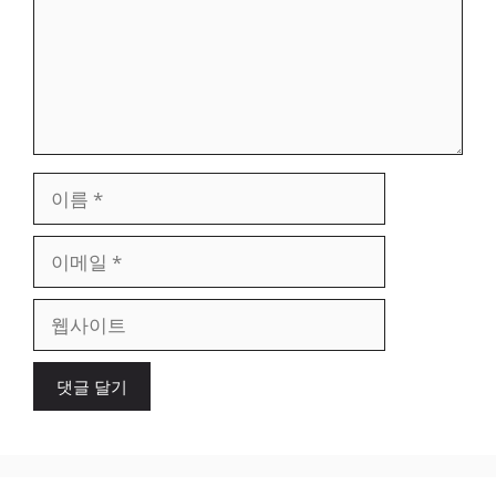
이
름
이
메
일
웹
사
이
트