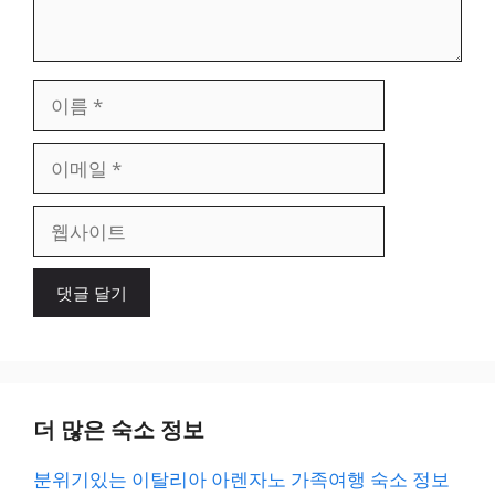
이
름
이
메
일
웹
사
이
트
더 많은 숙소 정보
분위기있는 이탈리아 아렌자노 가족여행 숙소 정보