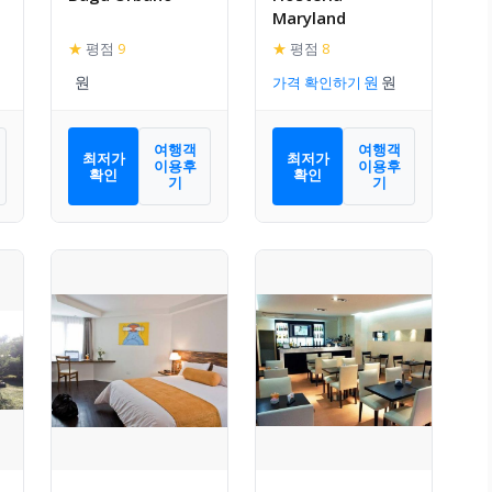
Maryland
★
평점
9
★
평점
8
가격 확인하기
여행객
여행객
최저가
최저가
이용후
이용후
확인
확인
기
기