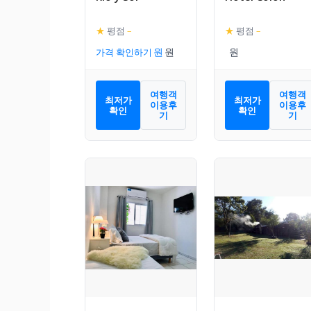
★
평점
–
★
평점
–
가격 확인하기
여행객
여행객
최저가
최저가
이용후
이용후
확인
확인
기
기