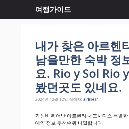
컨
여행가이드
텐
츠
로
건
너
내가 찾은 아르헨
뛰
기
남을만한 숙박 정
요. Rio y Sol Ri
봤던곳도 있네요.
2024년 12월 12일
작성자:
airlinesr
가성비 뛰어난 아르헨티나 포사다스 특별한 호텔 순
예약 정보 추천순위 나열합니다.