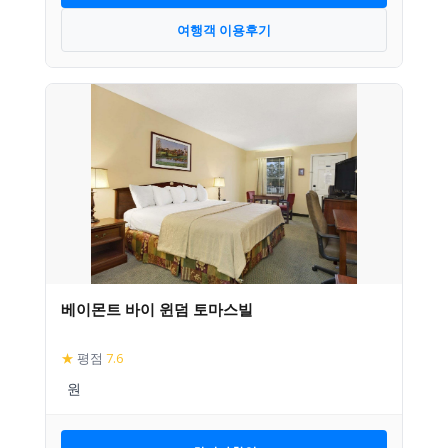
여행객 이용후기
베이몬트 바이 윈덤 토마스빌
★
평점
7.6