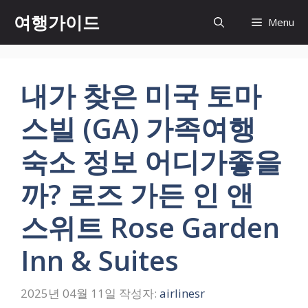
컨
여행가이드
Menu
텐
츠
로
건
내가 찾은 미국 토마
너
뛰
스빌 (GA) 가족여행
기
숙소 정보 어디가좋을
까? 로즈 가든 인 앤
스위트 Rose Garden
Inn & Suites
2025년 04월 11일
작성자:
airlinesr