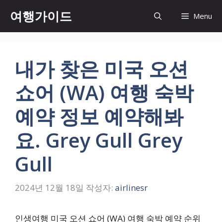
컨
여행가이드
Menu
텐
츠
로
건
내가 찾은 미국 오션
너
뛰
쇼어 (WA) 여행 숙박
기
예약 정보 예약해봐
요. Grey Gull Grey
Gull
2024년 12월 18일
작성자:
airlinesr
인생여행 미국 오션 쇼어 (WA) 여행 숙박 예약 순위