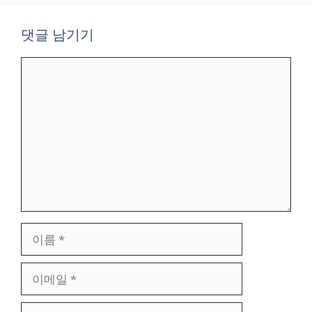
댓글 남기기
댓
글
이
름
이
메
일
웹