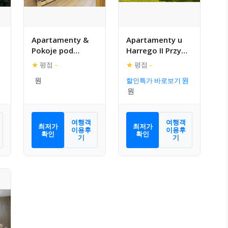
Apartamenty &
Apartamenty u
Pokoje pod
Harrego II Przy
Grusza
Stawie Spa
★
평점
–
★
평점
–
할인특가 바로보기
여행객
여행객
최저가
최저가
이용후
이용후
확인
확인
기
기