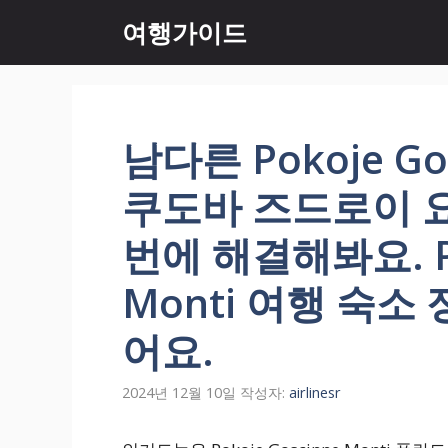
컨
여행가이드
텐
츠
로
건
너
남다른 Pokoje Go
뛰
기
쿠도바 즈드로이 
번에 해결해봐요. Po
Monti 여행 숙소
어요.
2024년 12월 10일
작성자:
airlinesr