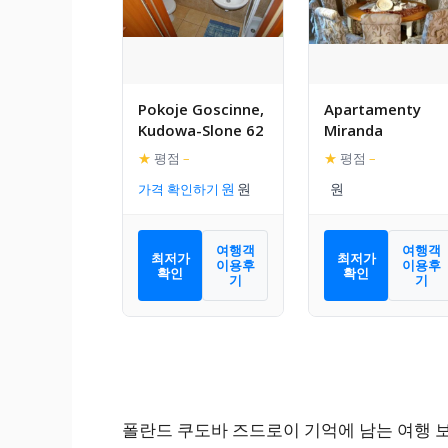
Pokoje Goscinne,
Apartamenty
Kudowa-Slone 62
Miranda
★
평점
–
★
평점
–
가격 확인하기
여행객
여행객
최저가
최저가
이용후
이용후
확인
확인
기
기
폴란드 쿠도바 즈드로이 기억에 남는 여행 