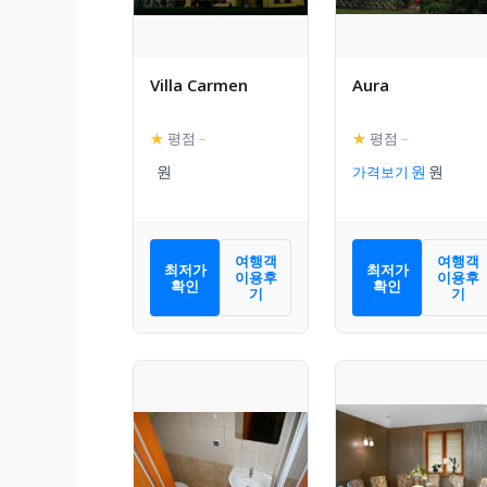
Villa Carmen
Aura
★
평점
–
★
평점
–
가격보기
여행객
여행객
최저가
최저가
이용후
이용후
확인
확인
기
기