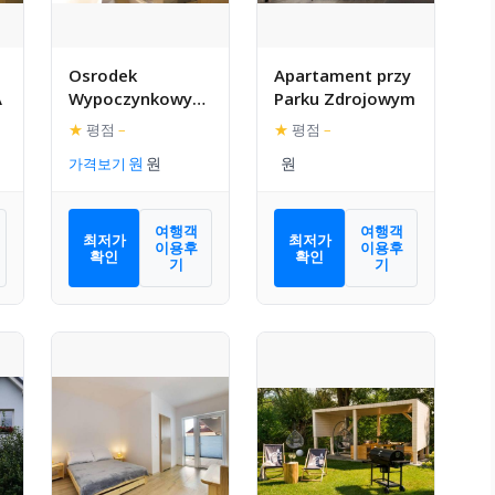
Osrodek
Apartament przy
A
Wypoczynkowy
Parku Zdrojowym
Relaks przy Parku
★
평점
–
★
평점
–
Zdrojowym i
가격보기
Tezni Solankowej
여행객
여행객
최저가
최저가
이용후
이용후
확인
확인
기
기