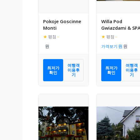
Pokoje Goscinne
Willa Pod
Monti
Gwiazdami & SP
★
평점
–
★
평점
–
가격보기
여행객
여행객
최저가
최저가
이용후
이용후
확인
확인
기
기