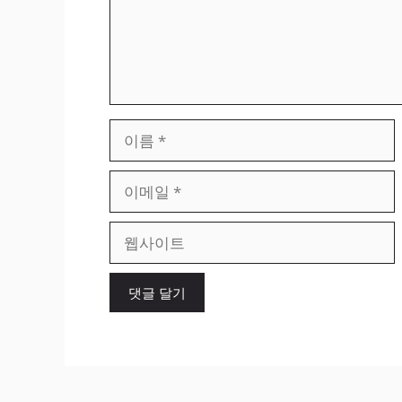
이
름
이
메
일
웹
사
이
트