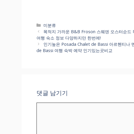
카
미분류
테
목적지 가까운 B&B Froson 스웨덴 오스터순드 
고
여행 숙소 정보 다양하지만 한번에!
리
인기높은 Posada Chalet de Bassi 아르헨티
de Bassi 여행 숙박 예약 인기있는곳비교
댓글 남기기
댓
글