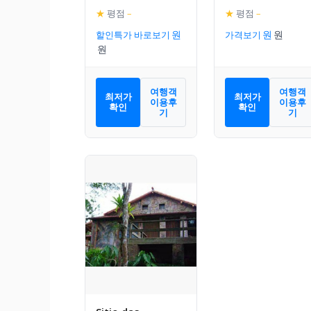
★
평점
–
★
평점
–
할인특가 바로보기
가격보기
여행객
여행객
최저가
최저가
이용후
이용후
확인
확인
기
기