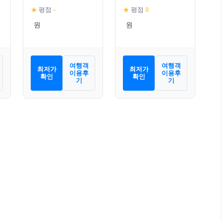
Fadas
★
평점
–
★
평점
8
여행객
여행객
최저가
최저가
이용후
이용후
확인
확인
기
기