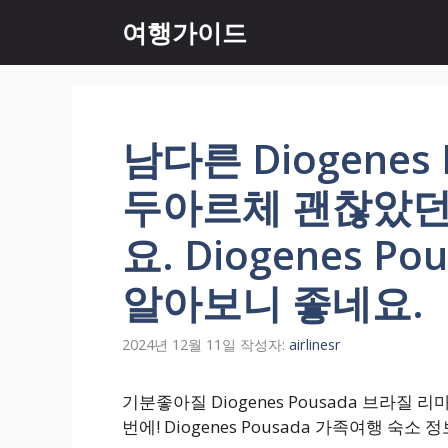
컨
여행가이드
텐
츠
로
건
너
남다른 Diogenes
뛰
기
두아르체 괜찮았던
요. Diogenes P
알아보니 좋네요.
2024년 12월 11일
작성자:
airlinesr
기분좋아질 Diogenes Pousada 브라질
번에! Diogenes Pousada 가족여행 숙