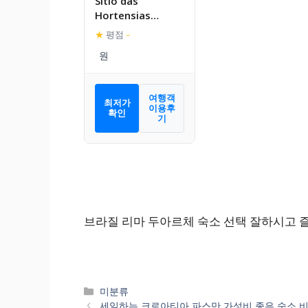
Sitio das
Hortensias
Chales
★
평점
–
여행객
최저가
이용후
확인
기
브라질 리마 두아르체 숙소 선택 잘하시고 
카
미분류
테
세일하는 크로아티아 파스만 가성비 좋은 숙소 비