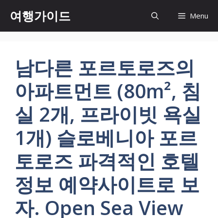
컨
여행가이드
Menu
텐
츠
로
건
남다른 포르토로즈의
너
뛰
아파트먼트 (80m², 침
기
실 2개, 프라이빗 욕실
1개) 슬로베니아 포르
토로즈 파격적인 호텔
정보 예약사이트로 보
자. Open Sea View