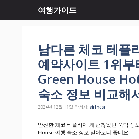
컨
여행가이드
텐
츠
로
건
너
남다른 체코 테플
뛰
기
예약사이트 1위부터 
Green House Ho
숙소 정보 비교해
2024년 12월 11일
작성자:
airlinesr
안전한 체코 테플리체 꽤 괜찮았던 숙박 정보 한번에 
House 여행 숙소 정보 알아보니 좋네요.