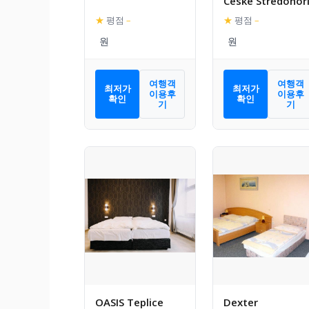
Ceske Stredohor
★
평점
–
★
평점
–
여행객
여행객
최저가
최저가
이용후
이용후
확인
확인
기
기
OASIS Teplice
Dexter