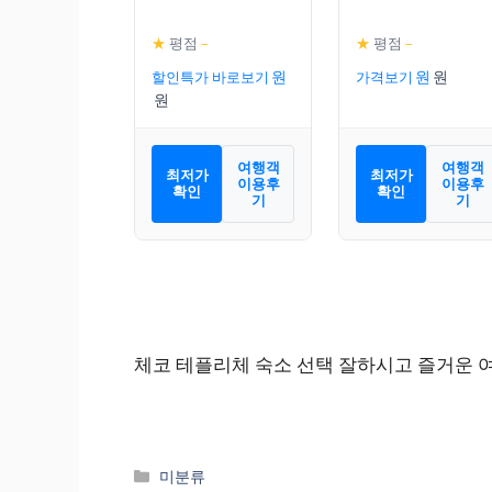
★
평점
–
★
평점
–
할인특가 바로보기
가격보기
여행객
여행객
최저가
최저가
이용후
이용후
확인
확인
기
기
체코 테플리체 숙소 선택 잘하시고 즐거운 여
카
미분류