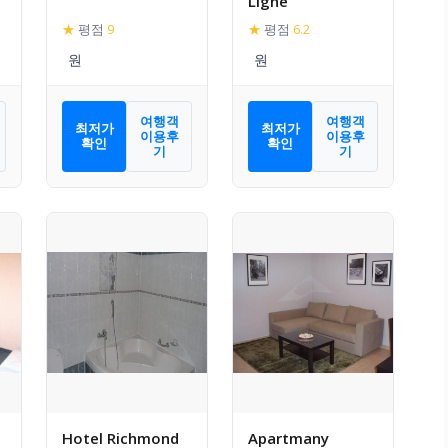
i
Ligne
★
평점
9
★
평점
6.2
여행객
여행객
최저가
최저가
이용후
이용후
확인
확인
기
기
Hotel Richmond
Apartmany