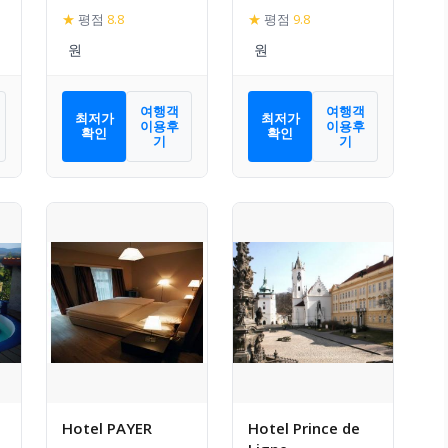
★
평점
8.8
★
평점
9.8
여행객
여행객
최저가
최저가
이용후
이용후
확인
확인
기
기
Hotel PAYER
Hotel Prince de