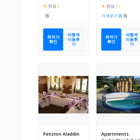
★
평점
8
★
평점
7.1
가격보기
여행객
여행객
최저가
최저가
이용후
이용후
확인
확인
기
기
Penzion Aladdin
Apartments