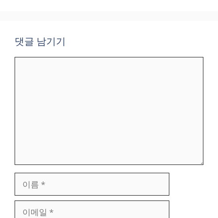
댓글 남기기
댓
글
이
름
이