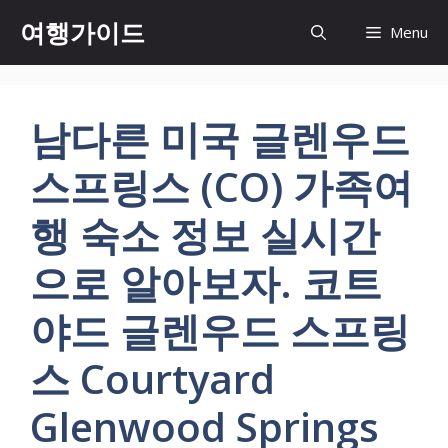
컨
여행가이드
Menu
텐
츠
로
건
남다른 미국 글렌우드
너
뛰
스프링스 (CO) 가족여
기
행 숙소 정보 실시간
으로 알아보자. 코트
야드 글렌우드 스프링
스 Courtyard
Glenwood Springs