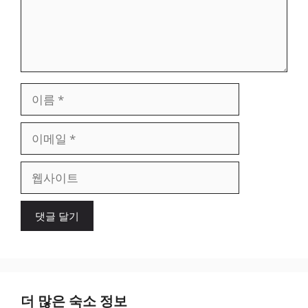
이
름
이
메
일
웹
사
이
트
더 많은 숙소 정보