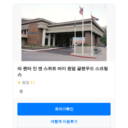
라 퀸타 인 앤 스위트 바이 윈덤 글렌우드 스프링
스
★
평점
8.5
최저가확인
여행객 이용후기