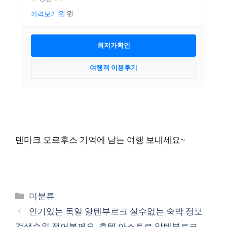
가격보기
최저가확인
여행객 이용후기
덴마크 오르후스 기억에 남는 여행 보내세요~
카
미분류
테
인기있는 독일 알텐부르크 실수없는 숙박 정보
고
검색순위 적어볼께요. 호텔 아스토르 알텐부르크