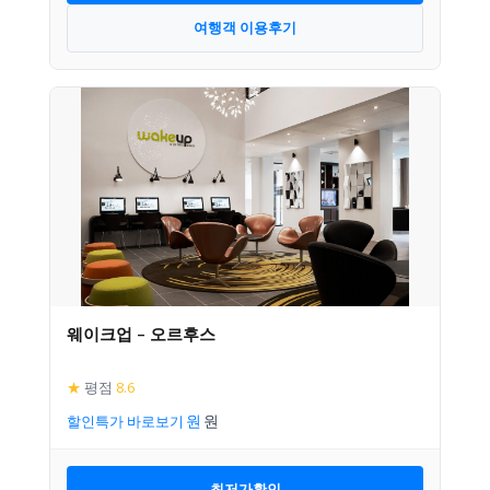
여행객 이용후기
웨이크업 – 오르후스
★
평점
8.6
할인특가 바로보기
최저가확인