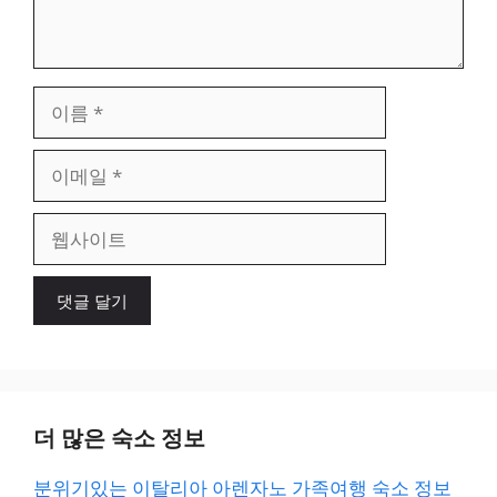
이
름
이
메
일
웹
사
이
트
더 많은 숙소 정보
분위기있는 이탈리아 아렌자노 가족여행 숙소 정보