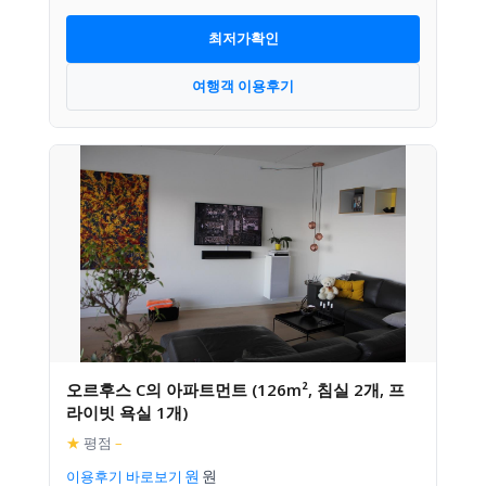
최저가확인
여행객 이용후기
오르후스 C의 아파트먼트 (126m², 침실 2개, 프
라이빗 욕실 1개)
★
평점
–
이용후기 바로보기