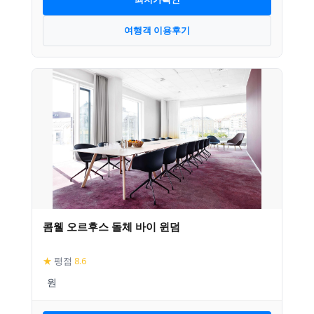
여행객 이용후기
콤웰 오르후스 돌체 바이 윈덤
★
평점
8.6