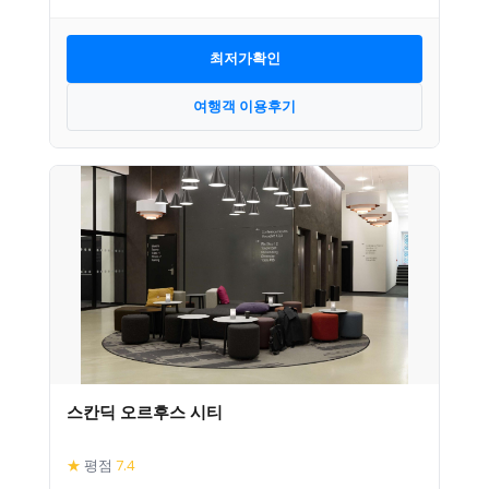
최저가확인
여행객 이용후기
스칸딕 오르후스 시티
★
평점
7.4