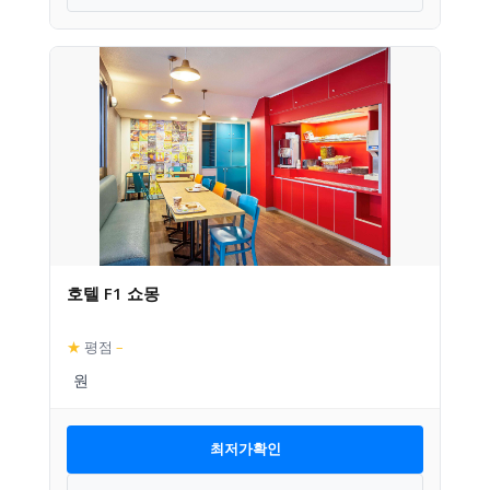
호텔 F1 쇼몽
★
평점
–
최저가확인