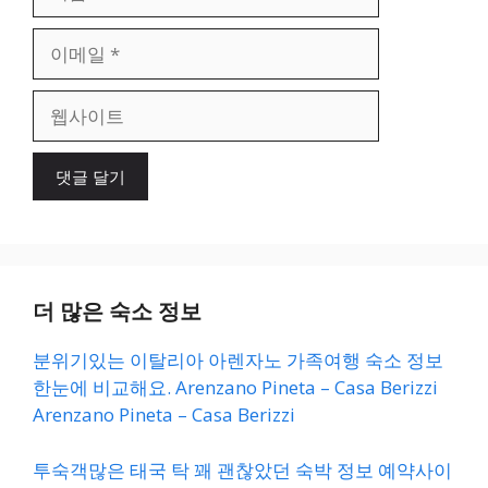
름
이
메
일
웹
사
이
트
더 많은 숙소 정보
분위기있는 이탈리아 아렌자노 가족여행 숙소 정보
한눈에 비교해요. Arenzano Pineta – Casa Berizzi
Arenzano Pineta – Casa Berizzi
투숙객많은 태국 탁 꽤 괜찮았던 숙박 정보 예약사이