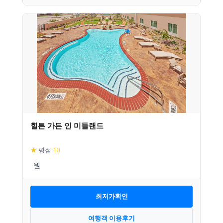
힐튼 가든 인 미들랜드
★
평점
10
최저가확인
여행객 이용후기