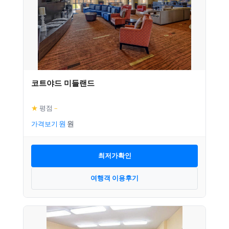
코트야드 미들랜드
★
평점
–
가격보기
최저가확인
여행객 이용후기