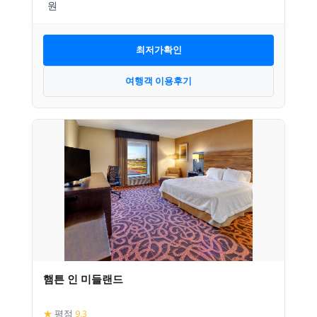
최저가확인
여행객 이용후기
햄튼 인 미들랜드
★
평점
9.3