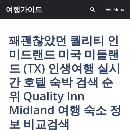
컨
여행가이드
Menu
텐
츠
로
건
꽤괜찮았던 퀄리티 인
너
뛰
미드랜드 미국 미들랜
기
드 (TX) 인생여행 실시
간 호텔 숙박 검색 순
위 Quality Inn
Midland 여행 숙소 정
보 비교검색