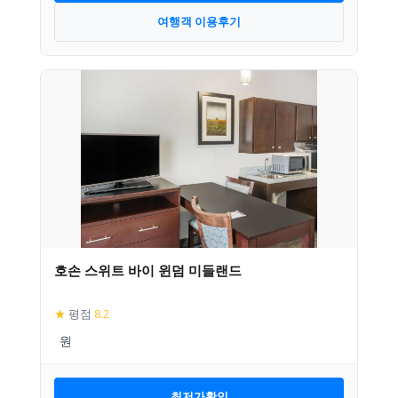
여행객 이용후기
호손 스위트 바이 윈덤 미들랜드
★
평점
8.2
최저가확인