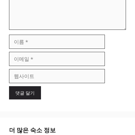
이
름
이
메
일
웹
사
이
트
더 많은 숙소 정보