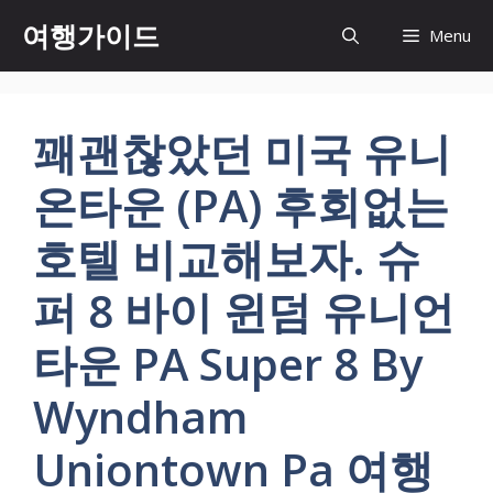
컨
여행가이드
Menu
텐
츠
로
건
꽤괜찮았던 미국 유니
너
뛰
온타운 (PA) 후회없는
기
호텔 비교해보자. 슈
퍼 8 바이 윈덤 유니언
타운 PA Super 8 By
Wyndham
Uniontown Pa 여행