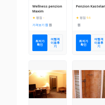
Wellness penzion
Penzion Kastela
Maxim
★
평점
–
★
평점
9.6
가격보기
여행객
여행객
최저가
최저가
이용후
이용후
확인
확인
기
기