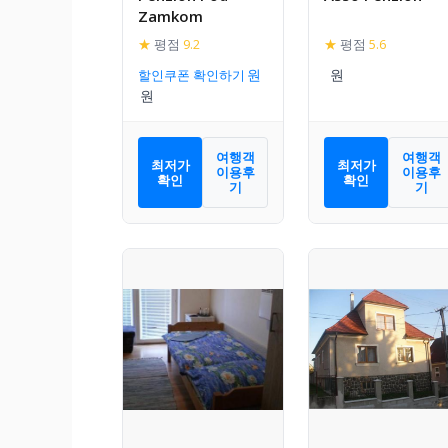
Zamkom
★
평점
9.2
★
평점
5.6
할인쿠폰 확인하기
여행객
여행객
최저가
최저가
이용후
이용후
확인
확인
기
기