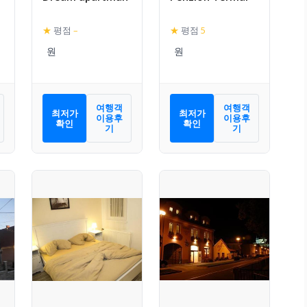
★
평점
–
★
평점
5
여행객
여행객
최저가
최저가
이용후
이용후
확인
확인
기
기