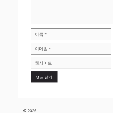
이
름
이
메
일
웹
사
이
트
© 2026