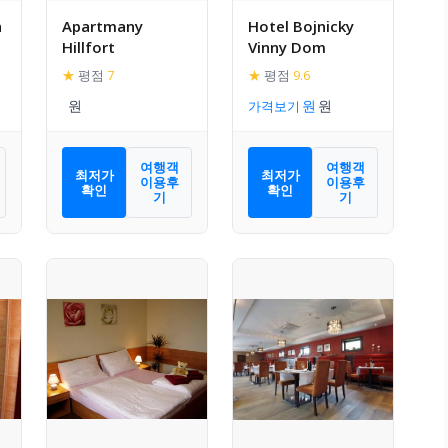
n
Apartmany
Hotel Bojnicky
Hillfort
Vinny Dom
★
평점
7
★
평점
9.6
가격보기
여행객
여행객
최저가
최저가
이용후
이용후
확인
확인
기
기