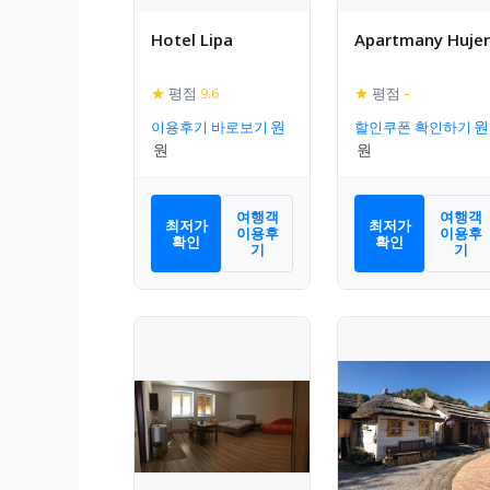
Hotel Lipa
Apartmany Hujer
★
평점
9.6
★
평점
–
이용후기 바로보기
할인쿠폰 확인하기
여행객
여행객
최저가
최저가
이용후
이용후
확인
확인
기
기