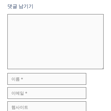
댓글 남기기
댓
글
이
름
이
메
일
웹
사