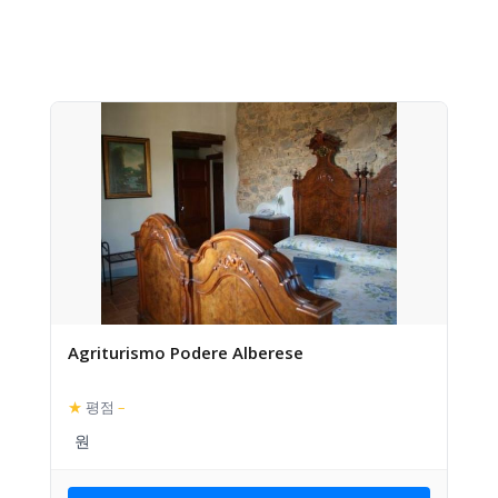
Agriturismo Podere Alberese
★
평점
–