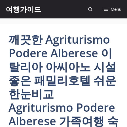
컨
여행가이드
Menu
텐
츠
로
건
깨끗한 Agriturismo
너
뛰
Podere Alberese 이
기
탈리아 아씨아노 시설
좋은 패밀리호텔 쉬운
한눈비교
Agriturismo Podere
Alberese 가족여행 숙