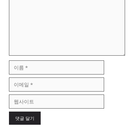
글
이
름
이
메
일
웹
사
이
트