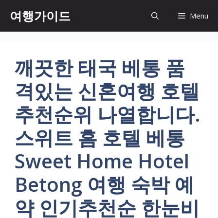
컨
여행가이드
Menu
텐
츠
로
건
깨끗한 태국 베통 품
너
뛰
격있는 신혼여행 호텔
기
추천순위 나열합니다.
스위트 홈 호텔 베통
Sweet Home Hotel
Betong 여행 숙박 예
약 인기추천순 한눈비