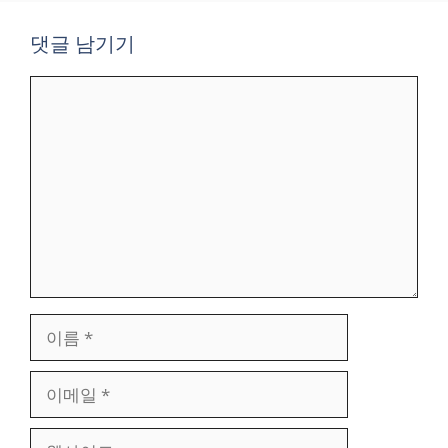
댓글 남기기
댓
글
이
름
이
메
일
웹