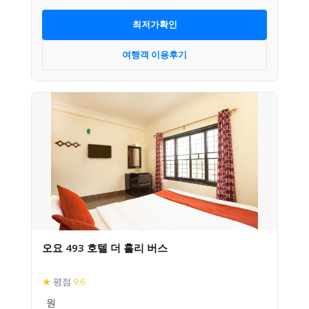
최저가확인
여행객 이용후기
오요 493 호텔 더 홀리 버스
★
평점
9.6