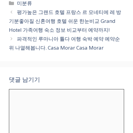
카
미분류
테
평가높은 그랜드 호텔 프랑스 르 모네티에 레 방
고
기분좋아질 신혼여행 호텔 쉬운 한눈비교 Grand
리
Hotel 가족여행 숙소 정보 비교부터 예약까지!
파격적인 루마니아 튤다 여행 숙박 예약 예약순
위 나열해봅니다. Casa Morar Casa Morar
댓글 남기기
댓
글