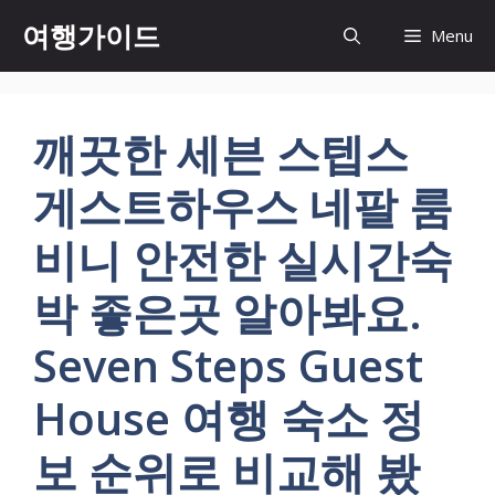
컨
여행가이드
Menu
텐
츠
로
건
깨끗한 세븐 스텝스
너
뛰
게스트하우스 네팔 룸
기
비니 안전한 실시간숙
박 좋은곳 알아봐요.
Seven Steps Guest
House 여행 숙소 정
보 순위로 비교해 봤