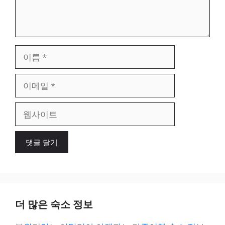
이
름
이
메
일
웹
사
이
트
더 많은 숙소 정보