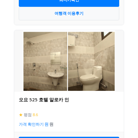
여행객 이용후기
오요 525 호텔 알로카 인
★
평점
8.6
가격 확인하기