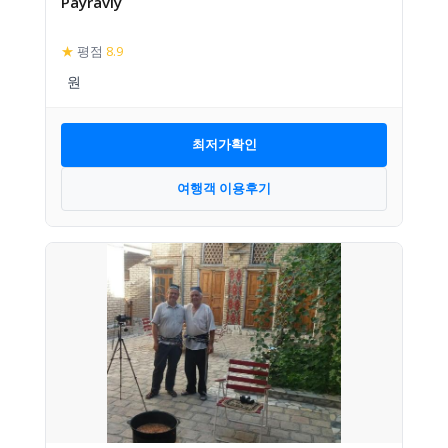
Payraviy
★
평점
8.9
최저가확인
여행객 이용후기