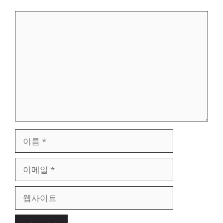
댓
글
이
름
이
메
일
웹
사
이