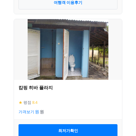
여행객 이용후기
캄핑 히바 플라지
★
평점
8.4
가격보기
최저가확인