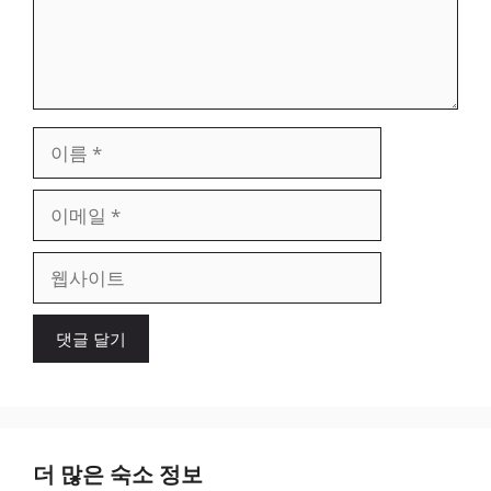
이
름
이
메
일
웹
사
이
트
더 많은 숙소 정보