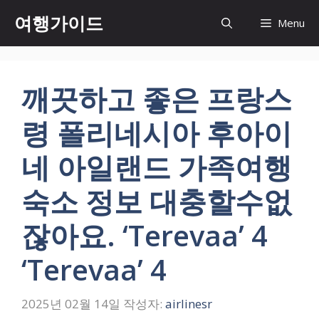
컨
여행가이드
Menu
텐
츠
로
건
깨끗하고 좋은 프랑스
너
뛰
령 폴리네시아 후아이
기
네 아일랜드 가족여행
숙소 정보 대충할수없
잖아요. ‘Terevaa’ 4
‘Terevaa’ 4
2025년 02월 14일
작성자:
airlinesr