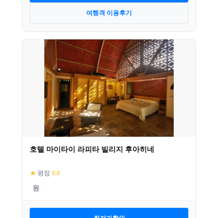
여행객 이용후기
호텔 마이타이 라피타 빌리지 후아히네
★
평점
8.8