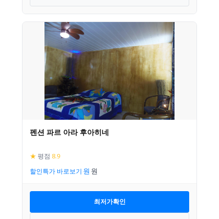
펜션 파르 아라 후아히네
★
평점
8.9
할인특가 바로보기
최저가확인