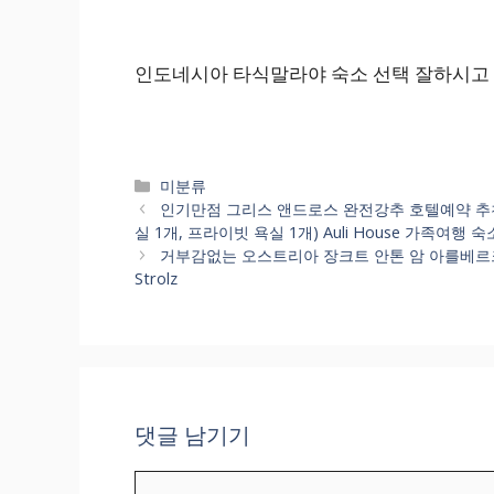
인도네시아 타식말라야 숙소 선택 잘하시고
카
미분류
테
인기만점 그리스 앤드로스 완전강추 호텔예약 추천 
고
실 1개, 프라이빗 욕실 1개) Auli House 가족여행
리
거부감없는 오스트리아 장크트 안톤 암 아를베르크 여행 
Strolz
댓글 남기기
댓