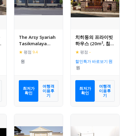
The Arsy Syariah
치히둥의 프라이빗
Tasikmalaya
하우스 (20m², 침실
RedPartner
1개, 프라이빗 욕실
★
평점
9.4
★
평점
–
1개)
할인특가 바로보기
여행객
여행객
최저가
최저가
이용후
이용후
확인
확인
기
기