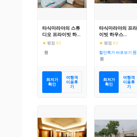
타식마라야의 스튜
타식마라야의 프라
디오 프라이빗 하우
이빗 하우스
스 (45m², 프라이빗
(111m², 침실 2개,
★
평점
9.5
★
평점
9.2
욕실 1개)
프라이빗 욕실 1개
할인특가 바로보기
여행객
여행객
최저가
최저가
이용후
이용후
확인
확인
기
기