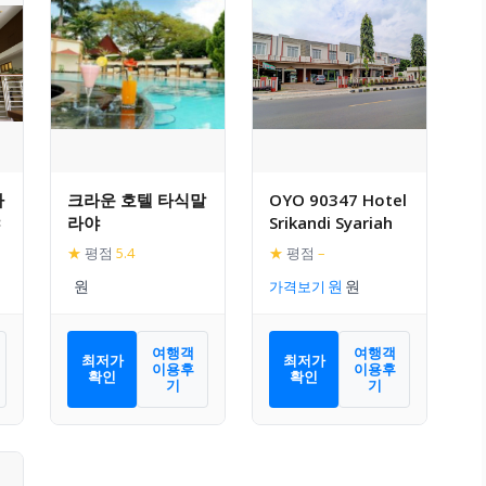
자
크라운 호텔 타식말
OYO 90347 Hotel
라야
Srikandi Syariah
★
평점
5.4
★
평점
–
가격보기
여행객
여행객
최저가
최저가
이용후
이용후
확인
확인
기
기