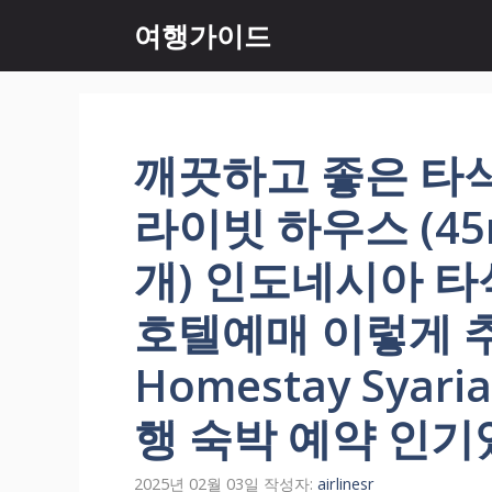
컨
여행가이드
텐
츠
로
건
너
깨끗하고 좋은 타
뛰
기
라이빗 하우스 (45
개) 인도네시아 
호텔예매 이렇게 
Homestay Syaria
행 숙박 예약 인
2025년 02월 03일
작성자:
airlinesr