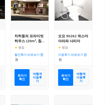
치히둥의 프라이빗
오요 90262 위스마
하우스 (20m², 침실
아라파 샤리아
1개, 프라이빗 욕실
★
평점
–
★
평점
–
1개)
할인특가 바로보기
이용후기 바로보기
여행객
여행객
최저가
최저가
이용후
이용후
확인
확인
기
기