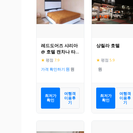
레드도어즈 샤리아
샹릴라 호텔
@ 호텔 캔차나 타
식말라야
★
평점
7.9
★
평점
5.9
가격 확인하기
여행객
여행객
최저가
최저가
이용후
이용후
확인
확인
기
기