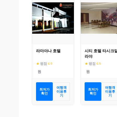
라마야나 호텔
시티 호텔 타시크
라야
★
평점
6.9
★
평점
6.9
여행객
여행객
최저가
최저가
이용후
이용후
확인
확인
기
기