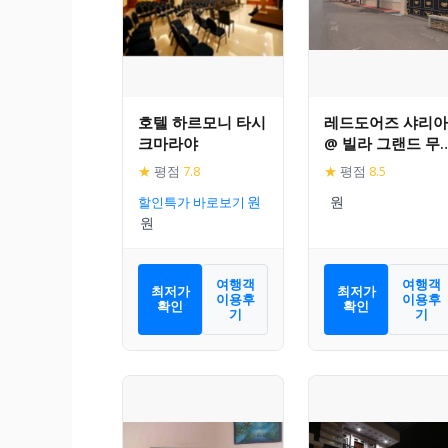
호텔 하르모니 타시
레드도어즈 샤리아
크마라야
@ 빌라 그랜드 무
티아라 타식말라야
★
평점
7.8
★
평점
8.5
할인특가 바로보기
여행객
여행객
최저가
최저가
이용후
이용후
확인
확인
기
기