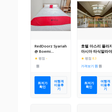
RedDoorz Syariah
호텔 아스리 플라
@ Boemi
아시아 타식말라야
Guesthouse
★
평점
–
★
평점
8.3
Tasikmalaya
가격보기
여행객
여행객
최저가
최저가
이용후
이용후
확인
확인
기
기