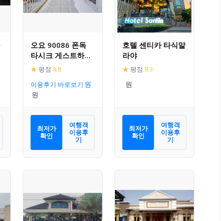
오요 90086 폰독
호텔 센티카 타식말
타시크 게스트하우
라야
스
★
평점
8.8
★
평점
8.3
)
이용후기 바로보기
여행객
여행객
최저가
최저가
이용후
이용후
확인
확인
기
기