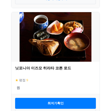
닛포니아 이즈모 히라타 코튼 로드
★
평점
9
최저가확인