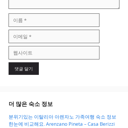
이
름
이
메
일
웹
사
이
트
더 많은 숙소 정보
분위기있는 이탈리아 아렌자노 가족여행 숙소 정보
한눈에 비교해요. Arenzano Pineta – Casa Berizzi