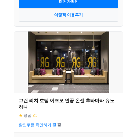
최저가확인
여행객 이용후기
그린 리치 호텔 이즈모 인공 온센 후타마타 유노
하나
★
평점
8.5
할인쿠폰 확인하기