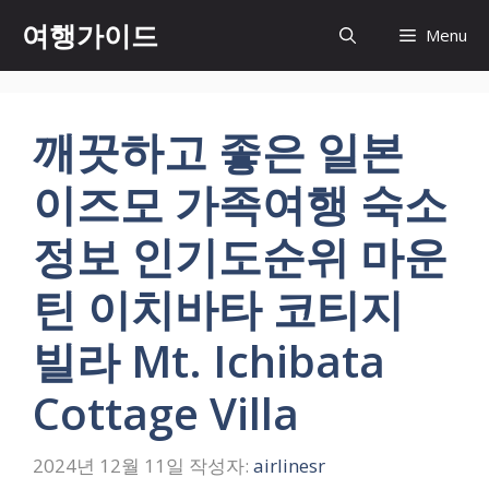
컨
여행가이드
Menu
텐
츠
로
건
깨끗하고 좋은 일본
너
뛰
이즈모 가족여행 숙소
기
정보 인기도순위 마운
틴 이치바타 코티지
빌라 Mt. Ichibata
Cottage Villa
2024년 12월 11일
작성자:
airlinesr