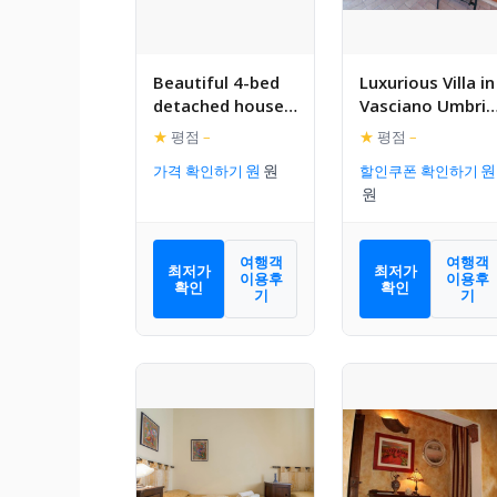
Beautiful 4-bed
Luxurious Villa in
detached house
Vasciano Umbria
in the middle of
with Private Poo
★
평점
–
★
평점
–
the estate
가격 확인하기
할인쿠폰 확인하기
여행객
여행객
최저가
최저가
이용후
이용후
확인
확인
기
기