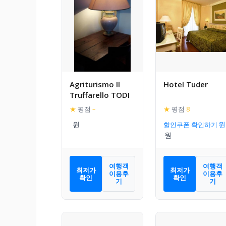
Agriturismo Il
Hotel Tuder
Truffarello TODI
★
평점
–
★
평점
8
할인쿠폰 확인하기
여행객
여행객
최저가
최저가
이용후
이용후
확인
확인
기
기