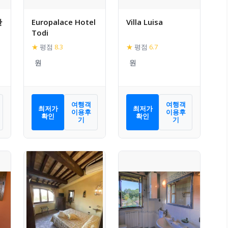
산
Europalace Hotel
Villa Luisa
Todi
★
평점
8.3
★
평점
6.7
여행객
여행객
최저가
최저가
이용후
이용후
확인
확인
기
기