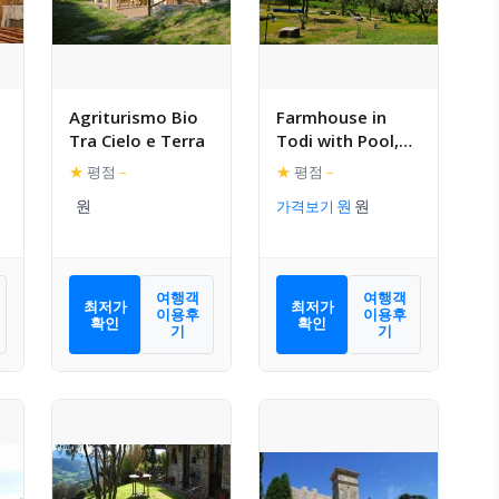
Agriturismo Bio
Farmhouse in
Tra Cielo e Terra
Todi with Pool,
Terrace, Garden,
★
평점
–
★
평점
–
Deckchairs
가격보기
여행객
여행객
최저가
최저가
이용후
이용후
확인
확인
기
기