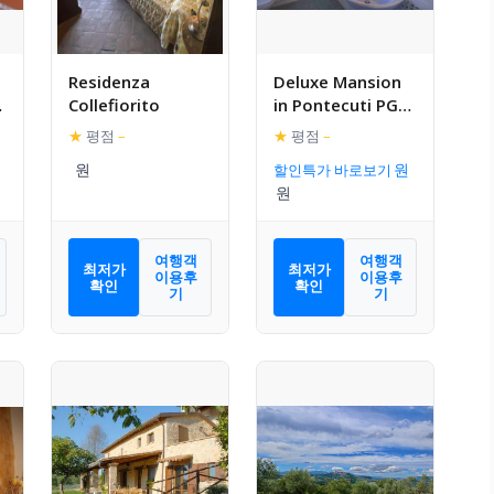
Residenza
Deluxe Mansion
Collefiorito
in Pontecuti PG
l
with Swimming
★
평점
–
★
평점
–
Pool
할인특가 바로보기
여행객
여행객
최저가
최저가
이용후
이용후
확인
확인
기
기