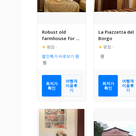
Robust old
La Piazzetta del
farmhouse for 4
Borgo
persons amidst
★
평점
–
★
평점
–
the Umbrian hills
할인특가 바로보기
여행객
여행객
최저가
최저가
이용후
이용후
확인
확인
기
기