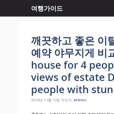
컨
여행가이드
텐
츠
로
건
너
깨끗하고 좋은 이
뛰
기
예약 야무지게 비교해
house for 4 peop
views of estate 
people with stun
2024년 12월 10일
작성자:
airlinesr