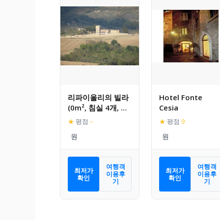
리파이올리의 빌라
Hotel Fonte
(0m², 침실 4개, 프
Cesia
라이빗 욕실 4개)
★
평점
–
★
평점
9
여행객
여행객
최저가
최저가
이용후
이용후
확인
확인
기
기