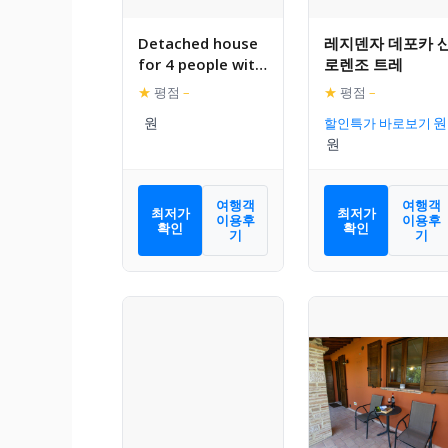
Detached house
레지덴자 데포카 
for 4 people with
로렌조 트레
stunning views
★
평점
–
★
평점
–
of estate
할인특가 바로보기
여행객
여행객
최저가
최저가
이용후
이용후
확인
확인
기
기