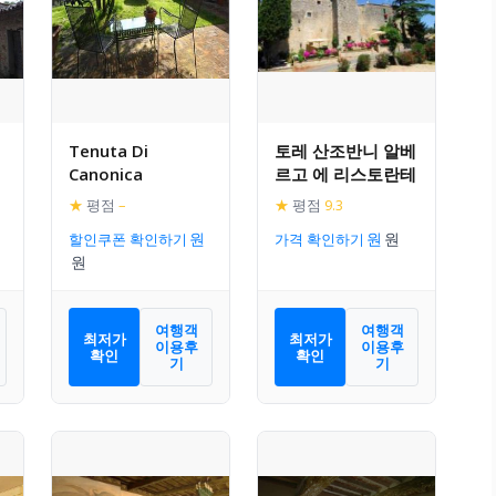
Tenuta Di
토레 산조반니 알베
Canonica
르고 에 리스토란테
★
평점
–
★
평점
9.3
할인쿠폰 확인하기
가격 확인하기
여행객
여행객
최저가
최저가
이용후
이용후
확인
확인
기
기