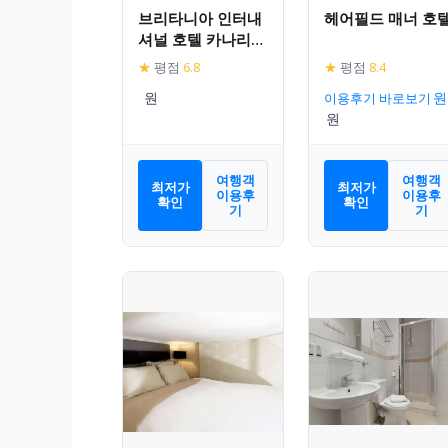
브리타니아 인터내
헤어필드 매너 호
셔널 호텔 카나리
워프
★
평점
6.8
★
평점
8.4
이용후기 바로보기
여행객
여행객
최저가
최저가
이용후
이용후
확인
확인
기
기