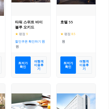
타워 스위트 바이
호텔 55
블루 오키드
★
평점
9
★
평점
8.5
할인쿠폰 확인하기
여행객
여행객
최저가
최저가
이용후
이용후
확인
확인
기
기