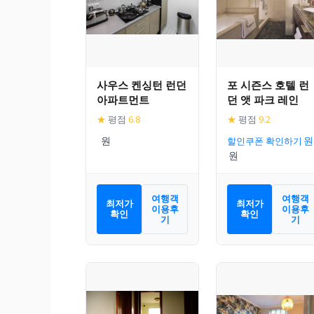
사우스 켄싱턴 런던
포 시즌스 호텔 런
아파트먼트
던 앳 파크 레인
★
평점
6.8
★
평점
9.2
할인쿠폰 확인하기
여행객
여행객
최저가
최저가
이용후
이용후
확인
확인
기
기