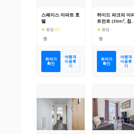
스페이스 아파트 호
하이드 파크의 아
텔
트먼트 (30m², 침
1개, 프라이빗 욕
★
평점
8.2
★
평점
–
1개)
여행객
여행객
최저가
최저가
이용후
이용후
확인
확인
기
기