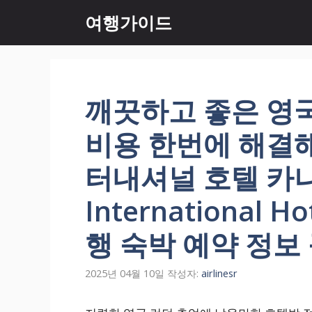
컨
여행가이드
텐
츠
로
건
너
깨끗하고 좋은 영
뛰
기
비용 한번에 해결
터내셔널 호텔 카나리
International H
행 숙박 예약 정보
2025년 04월 10일
작성자:
airlinesr