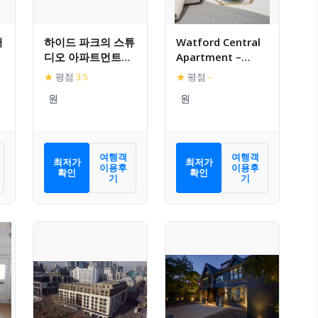
서
하이드 파크의 스튜
Watford Central
디오 아파트먼트
Apartment –
(25m², 프라이빗 욕
Modernview
★
평점
3.5
★
평점
–
실 1개)
Serviced
Accommodation
여행객
여행객
최저가
최저가
이용후
이용후
확인
확인
기
기