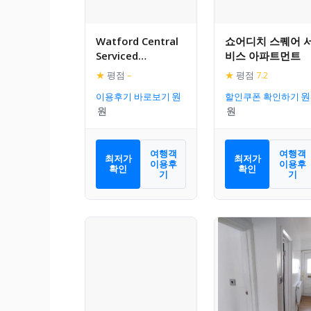
Watford Central
쇼어디치 스퀘어 
Serviced
비스 아파트먼트
Apartments – F5
★
평점
–
★
평점
7.2
이용후기 바로보기
할인쿠폰 확인하기
여행객
여행객
최저가
최저가
이용후
이용후
확인
확인
기
기