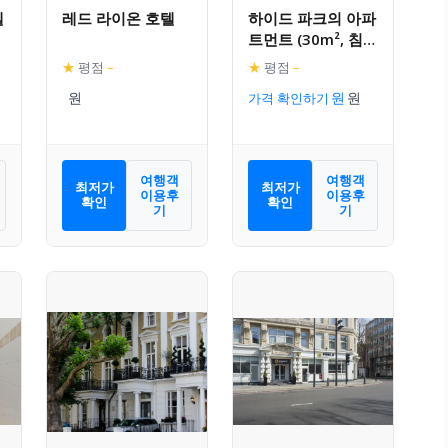
텔
레드 라이온 호텔
하이드 파크의 아파
트먼트 (30m², 침실
1개, 프라이빗 욕실
★
평점
–
★
평점
–
1개)
가격 확인하기
여행객
여행객
최저가
최저가
이용후
이용후
확인
확인
기
기