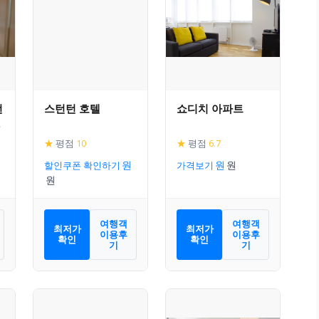
먼
스턴턴 호텔
쇼디치 아파트
1
★
평점
10
★
평점
6.7
할인쿠폰 확인하기
가격보기
여행객
여행객
최저가
최저가
이용후
이용후
확인
확인
기
기