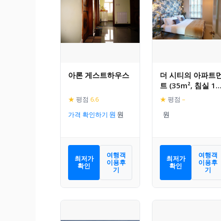
아론 게스트하우스
더 시티의 아파트
트 (35m², 침실 1
개, 프라이빗 욕실 
★
평점
6.6
★
평점
–
개)
가격 확인하기
여행객
여행객
최저가
최저가
이용후
이용후
확인
확인
기
기