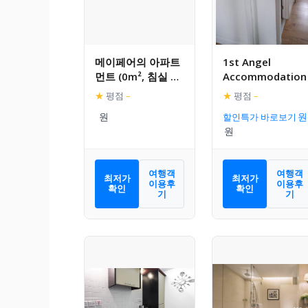
메이페어의 아파트
1st Angel
먼트 (0m², 침실 1
Accommodation
개, 프라이빗 욕실 1
★
평점
–
★
평점
–
개)
할인특가 바로보기
여행객
여행객
최저가
최저가
이용후
이용후
확인
확인
기
기