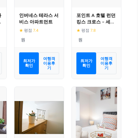
파
인버네스 테라스 서
포인트 A 호텔 런던
실
비스 아파트먼트
킹스 크로스 – 세인
실
트 팬크라스
★
평점
7.4
★
평점
7.8
여행객
여행객
최저가
최저가
이용후
이용후
확인
확인
기
기