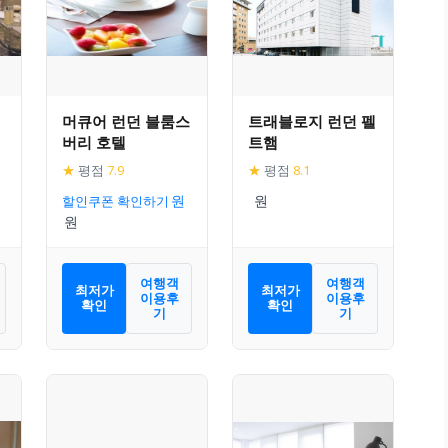
머큐어 런던 블룸스
트래블로지 런던 펠
버리 호텔
트햄
★
평점
7.9
★
평점
8.1
할인쿠폰 확인하기
여행객
여행객
최저가
최저가
이용후
이용후
확인
확인
기
기